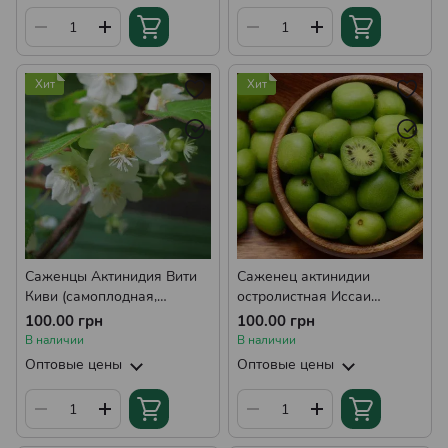
Хит
Хит
Саженцы Актинидия Вити
Саженец актинидии
Киви (самоплодная,
остролистная Иссаи
однолетняя)
(самоплодная, однолетняя)
100.00 грн
100.00 грн
В наличии
В наличии
Оптовые цены
Оптовые цены