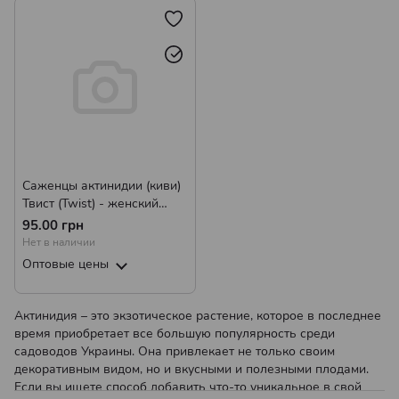
Саженцы актинидии (киви)
Твист (Twist) - женский
сорт, урожайная, сладкая
95.00 грн
Р9
Нет в наличии
Оптовые цены
Актинидия – это экзотическое растение, которое в последнее
время приобретает все большую популярность среди
садоводов Украины. Она привлекает не только своим
декоративным видом, но и вкусными и полезными плодами.
Если вы ищете способ добавить что-то уникальное в свой