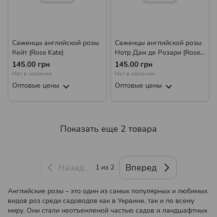
Саженцы английской розы
Саженцы английской розы
Кейт (Rose Kate)
Нотр Дам де Розари (Rose
Notre Dame du Rosaire)
145.00 грн
145.00 грн
Нет в наличии
Нет в наличии
Оптовые цены
Оптовые цены
Показать еще 2 товара
Назад
Вперед
1
из 2
Английские розы – это один из самых популярных и любимых
видов роз среди садоводов как в Украине, так и по всему
миру. Они стали неотъемлемой частью садов и ландшафтных