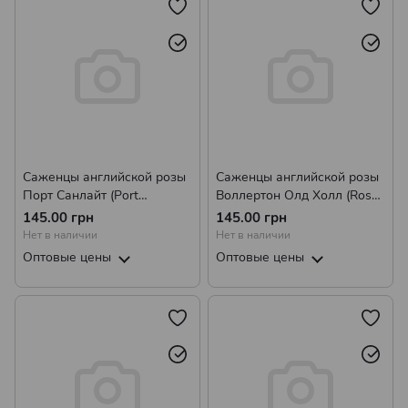
Саженцы английской розы
Саженцы английской розы
Порт Санлайт (Port
Воллертон Олд Холл (Rose
Sunlight)
Wollerton Old Hall)
145.00 грн
145.00 грн
Нет в наличии
Нет в наличии
Оптовые цены
Оптовые цены