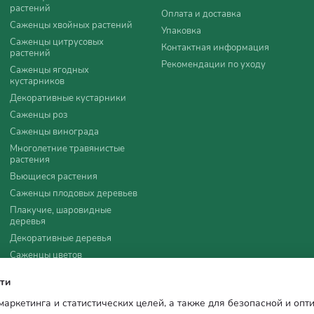
рать правильное место. Они любят солнце, поэтому идеальными 
растений
Оплата и доставка
ой и с нейтральной кислотностью.
Саженцы хвойных растений
Упаковка
Саженцы цитрусовых
тоя воды, который может привести к загниванию корней. Особенно
Контактная информация
растений
ганические и минеральные удобрения, чтобы обеспечить растения
Рекомендации по уходу
Саженцы ягодных
мулирует рост новых побегов и улучшает форму куста. Проводите 
кустарников
Декоративные кустарники
 и защищать растения от сорняков. В зимний период розы нуждаю
Саженцы роз
Саженцы винограда
Многолетние травянистые
растения
Вьющиеся растения
Саженцы плодовых деревьев
интернет-магазин Agro-Landing станет вашим надежным партнеро
Плакучие, шаровидные
деревья
Декоративные деревья
енцы и оформить заказ всего за несколько минут.
Саженцы цветов
струю и надежную транспортировку растений.
Удобрения, агротовары
ти
р и хранятся в оптимальных условиях.
Семена
ущерба качеству.
 маркетинга и статистических целей, а также для безопасной и оп
Все для мульчирования