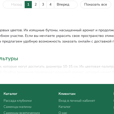
Назад
1
2
3
4
Вперед
Показать все
довых цветов. Их изящные бутоны, насыщенный аромат и продолж
бном участке. Если вы мечтаете украсить свое пространство эти
ы предлагаем удобную возможность заказать онлайн с доставкой п
ультуры
 которые могут достигать диаметра 10-15 см. Их цветовая палит
й. Особое внимание привлекает изящный аромат, который может б
 способность к длительному цветению. С начала лета и до первы
ят как для выращивания в саду, так и среза, сохраняя свежесть в
Каталог
Клиентам
Рассада клубники
Вход в личный кабинет
Саженцы малины
Каталог
ащивания
Саженцы экзотических
О нас