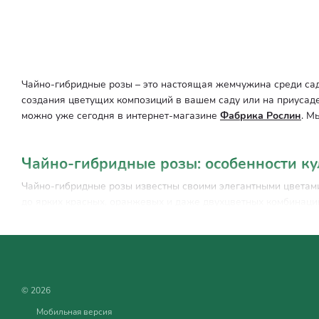
Чайно-гибридные розы – это настоящая жемчужина среди са
создания цветущих композиций в вашем саду или на приусаде
можно уже сегодня в интернет-магазине
Фабрика Рослин
. М
Чайно-гибридные розы: особенности к
Чайно-гибридные розы известны своими элегантными цветами,
до ярких красных, оранжевых и даже двухцветных комбинаци
или пряными нотками.
Одним из главных преимуществ чайно-гибридных роз является
уюта и роскоши. Благодаря своей универсальности они подход
© 2026
Чайно-гибридные розы: тонкости выр
Мобильная версия