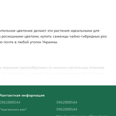
ительное цветение делают эти растения идеальными для
ми роскошными цветами, купить саженцы чайно-гибридных роз
о почте в любой уголок Украины.
ра поражает разнообразием: от нежных пастельных оттенков
ыть как легким и свежим, так и насыщенным, с фруктовыми
х заморозков эти цветы украшают сад, создавая атмосферу
 весе до двух недель.
Контактная информация
0962888544
0962888544
0962888544
Перезвонить вам?