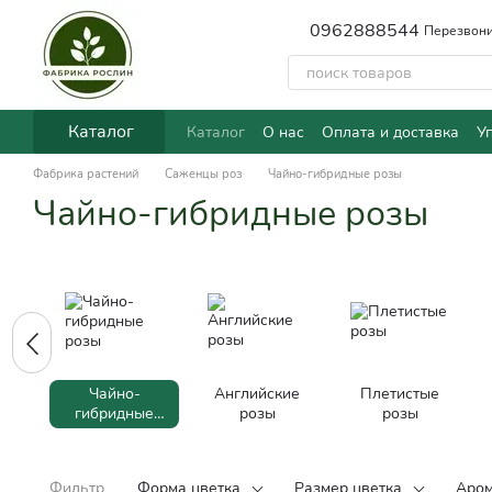
Перейти к основному контенту
0962888544
Перезвони
Каталог
Каталог
О нас
Оплата и доставка
У
Фабрика растений
Саженцы роз
Чайно-гибридные розы
Чайно-гибридные розы
Чайно-
Английские
Плетистые
гибридные
розы
розы
розы
Фильтр
Форма цветка
Размер цветка
Аром