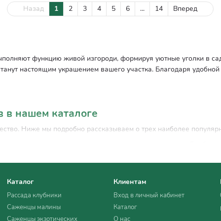
Назад
1
2
3
4
5
6
...
14
Вперед
полняют функцию живой изгороди, формируя уютные уголки в сад
станут настоящим украшением вашего участка. Благодаря удобной
в в нашем каталоге
жество. Ниже мы подробно рассказываем о трех наиболее популяр
иметь разные оттенки листьев, от зеленых до пурпурных. Барбари
родей. Кроме того, его ягоды вкусны и полезны.
и фиолетовыми цветами, лаванда станет идеальным дополнением в
ивных композициях.
Каталог
Клиентам
Рассада клубники
Вход в личный кабинет
тоящий праздник в саду. Гортензии могут иметь разные оттенки, в
центом в вашем ландшафте.
Саженцы малины
Каталог
Саженцы экзотических
О нас