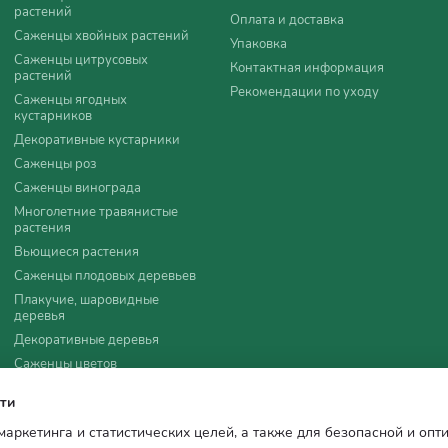
растений
Оплата и доставка
кустарников
Саженцы хвойных растений
Упаковка
Саженцы цитрусовых
Контактная информация
спектах садоводства:
растений
Рекомендации по уходу
Саженцы ягодных
ой
кустарников
т ветра и
Декоративные кустарники
Саженцы роз
Саженцы винограда
обы
Многолетние травянистые
растения
Вьющиеся растения
Саженцы плодовых деревьев
их
Плакучие, шаровидные
деревья
Декоративные деревья
сно растут
Саженцы цветов
ь их в
Удобрения, агротовары
ти
Семена
ют пчел и
 маркетинга и статистических целей, а также для безопасной и оп
Все для мульчирования