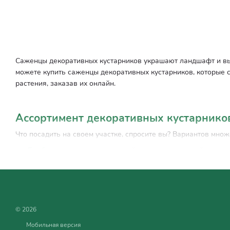
Саженцы декоративных кустарников украшают ландшафт и вы
можете купить саженцы декоративных кустарников, которые 
растения, заказав их онлайн.
Ассортимент декоративных кустарнико
Что посадить на своем участке, спросите вы? Вариантов мно
Барбарис
– это универсальный кустарник, который может 
ветви, что делает его отличным вариантом для живых изго
Лаванда
– известная своим нежным ароматом и красивым
опылителей, а также может быть использовано в декорат
Гортензия
– огромные цветки этого растения создают нас
© 2026
цветовые решения. Этот кустарник станет прекрасным ак
Мобильная версия