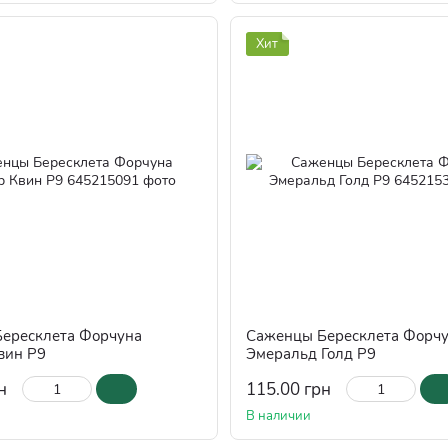
Хит
ересклета Форчуна
Саженцы Бересклета Форч
вин Р9
Эмеральд Голд Р9
н
115.00 грн
В наличии