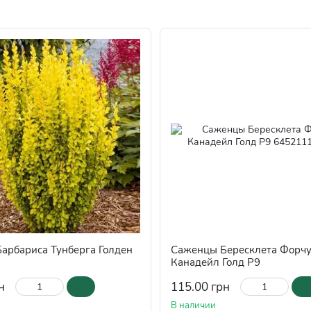
арбариса Тунберга Голден
Саженцы Бересклета Форч
Канадейл Голд Р9
н
115.00 грн
В наличии