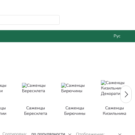
Рус
нцы
Саженцы
Саженцы
Саженцы
лии
Бересклета
Бирючины
Кизильника
Декоративного
Сортировка:
по популярности
Отображение: