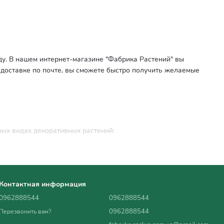
у. В нашем интернет-магазине "Фабрика Растений" вы
 доставке по почте, вы сможете быстро получить желаемые
ных видах декоративных растений:
с не только привносит цветовую палитру, но и имеет колючие
ашего сада. Это растение привлекает пчел и других
Контактная информация
0962888544
0962888544
 зависимости от pH почвы, что позволяет создать уникальные
0962888544
Перезвонить вам?