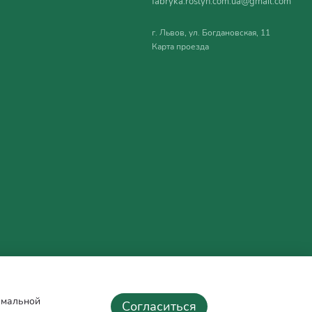
fabryka.roslyn.com.ua@gmail.com
г. Львов, ул. Богдановская, 11
Карта проезда
тимальной
Согласиться