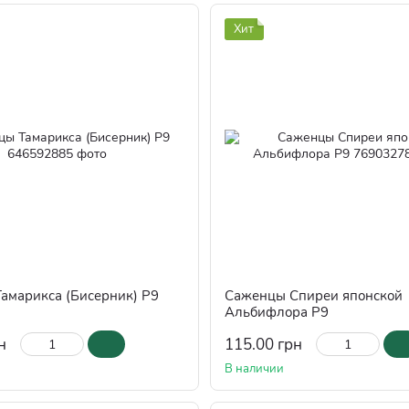
Хит
амарикса (Бисерник) Р9
Саженцы Спиреи японской
Альбифлора Р9
н
115.00 грн
В наличии