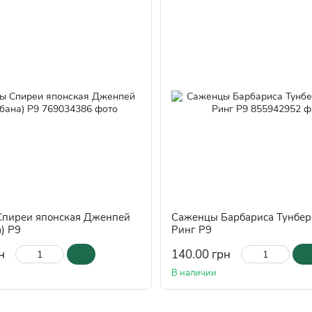
пиреи японская Дженпей
Саженцы Барбариса Тунбер
) Р9
Ринг Р9
н
140.00 грн
В наличии