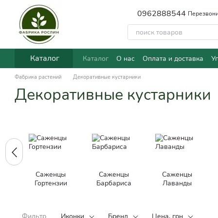
Перейти к основному контенту
0962888544
Перезвони
Каталог
Каталог
О нас
Оплата и доставка
У
Фабрика растений
Декоративные кустарники
Декоративные кустарники
Саженцы
Саженцы
Саженцы
Гортензии
Барбариса
Лаванды
Фильтр
Иконки
Бренд
Цена, грн