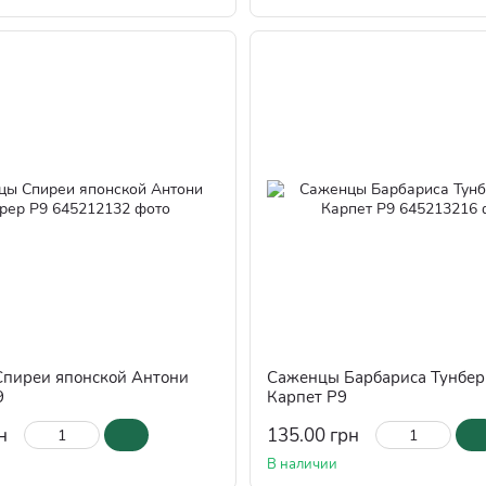
пиреи японской Антони
Саженцы Барбариса Тунбер
9
Карпет Р9
н
135.00 грн
В наличии