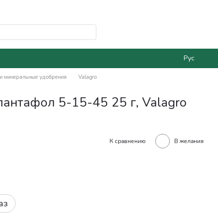
Рус
и минеральные удобрения
Valagro
нтафол 5-15-45 25 г, Valagro
К сравнению
В желания
аз