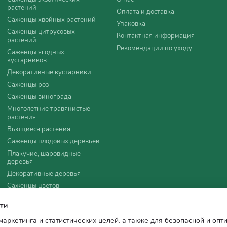
растений
Оплата и доставка
Саженцы хвойных растений
Упаковка
Саженцы цитрусовых
Контактная информация
растений
Рекомендации по уходу
Саженцы ягодных
кустарников
Декоративные кустарники
Саженцы роз
Саженцы винограда
Многолетние травянистые
растения
Вьющиеся растения
Саженцы плодовых деревьев
Плакучие, шаровидные
деревья
Декоративные деревья
Саженцы цветов
Удобрения, агротовары
ти
Семена
 маркетинга и статистических целей, а также для безопасной и оп
Все для мульчирования