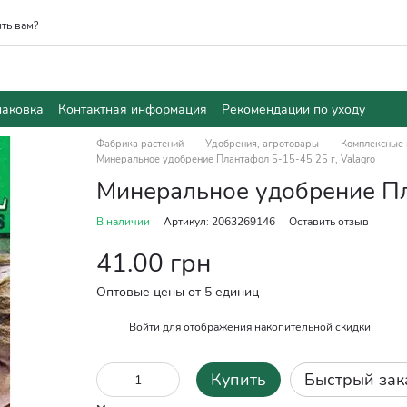
ть вам?
паковка
Контактная информация
Рекомендации по уходу
Фабрика растений
Удобрения, агротовары
Комплексные 
Минеральное удобрение Плантафол 5-15-45 25 г, Valagro
Минеральное удобрение Пла
В наличии
Артикул: 2063269146
Оставить отзыв
41.00 грн
Оптовые цены от 5 единиц
Войти
для отображения накопительной скидки
%
Купить
Быстрый зак