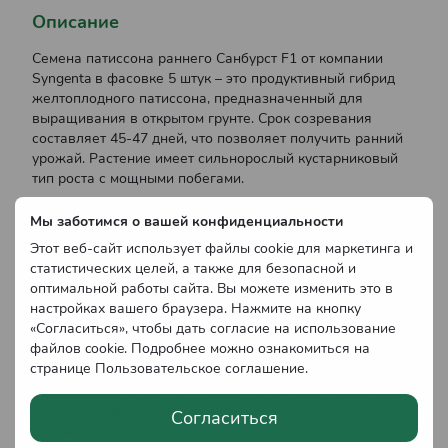
Описание
Семена патиссона раннего Санбурст F1 от компании
Syngenta в фасовке 5 штук – это продуктивный гибрид
желтоплодного патиссона, предназначенный для
выращивания в открытом грунте. Срок созревания
составляет 45-47 дней, что позволяет получить ранний
урожай. Растение имеет сильнорослый кустарниковый
тип роста с мощными побегами.
Плоды Санбурст F1 имеют округлую форму и ярко-
Мы заботимся о вашей конфиденциальности
желтый цвет, их диаметр достигает 5-8 см. Они
отличаются нежной текстурой и отличными вкусовыми
Этот веб-сайт использует файлы cookie для маркетинга и
качествами, что делает их идеальными для кулинарии и
статистических целей, а также для безопасной и
переработки. Гибрид также демонстрирует стойкость ко
оптимальной работы сайта. Вы можете изменить это в
многим болезням.
настройках вашего браузера. Нажмите на кнопку
«Согласиться», чтобы дать согласие на использование
Этот сорт подходит для выращивания в разных
файлов cookie. Подробнее можно ознакомиться на
климатических условиях и обеспечивает стабильную
странице
Пользовательское соглашение
.
отдачу урожаю. Вы можете приобрести семена
патиссона Санбурст F1 в нашем питомнике, гарантируя
высокое качество посадочного материала и
Согласиться
рекомендации по выращиванию.