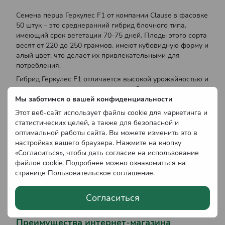
Семена перца Геркулес F1 от компании Clause в фасовке
50 штук – это среднеранний гибрид блочного типа,
имеющий срок вегетации 70-75 дней. Плоды этого сорта
весят от 220 до 250 граммов, имеют кубовидную форму и
алый цвет, что делает их привлекательными для
потребления.
Гибрид Геркулес F1 отличается высокой урожайностью и
отличными вкусовыми качествами. Он подходит для
Мы заботимся о вашей конфиденциальности
выращивания в условиях открытого грунта и теплиц.
Растения имеют хорошо развитую корневую систему и
Этот веб-сайт использует файлы cookie для маркетинга и
устойчивы к основным болезням, что обеспечивает
статистических целей, а также для безопасной и
стабильный урожай.
оптимальной работы сайта. Вы можете изменить это в
настройках вашего браузера. Нажмите на кнопку
Этот сорт отличается хорошей транспортабельностью,
«Согласиться», чтобы дать согласие на использование
что делает его популярным выбором среди фермеров и
файлов cookie. Подробнее можно ознакомиться на
садоводов. Вы можете приобрести семена перца
странице
Геркулес F1 в нашем питомнике с гарантией высокого
Пользовательское соглашение
.
качества посадочного материала и рекомендациями по
выращиванию.
Согласиться
Преимущества интернет-магазина