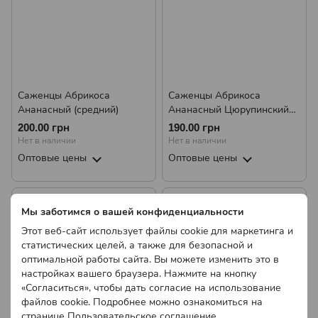
Саженцы Абрикоса
Саженцы Абрикоса
Ананасный (средний)
Ананасный Цюрупинский
(средний)
200.00 грн
190.00 грн
Нет в наличии
Нет в наличии
Оптовые цены
Оптовые цены
Мы заботимся о вашей конфиденциальности
Этот веб-сайт использует файлы cookie для маркетинга и
статистических целей, а также для безопасной и
оптимальной работы сайта. Вы можете изменить это в
настройках вашего браузера. Нажмите на кнопку
«Согласиться», чтобы дать согласие на использование
файлов cookie. Подробнее можно ознакомиться на
странице
Пользовательское соглашение
.