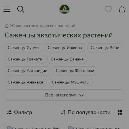
Саженцы экзотических растений
Саженцы экзотических растений
Саженцы Хурмы
Саженцы Инжира
Саженцы Киви
Саженцы Граната
Саженцы Банана
Саженцы Актинидии
Саженцы Фисташки
Саженцы Ананаса
Саженцы Мушмулы
Саженцы Азимины
Саженцы Каштана съедобного
Все категории
Экзотические Комнатные растения
Саженцы Кудрании
Фильтр
По популярности
Саженцы Фейхоа
Саженцы Грузинского Чая