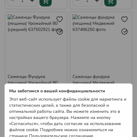
Саженцы Фундука
Саженцы фундука
(лещины) Урожайный 80
(лещины) Медвежий
(средний)
125.00 грн
125.00 грн
Мы заботимся о вашей конфиденциальности
В наличии
Нет в наличии
Этот веб-сайт использует файлы cookie для маркетинга и
Оптовые цены
Оптовые цены
статистических целей, а также для безопасной и
оптимальной работы сайта. Вы можете изменить это в
настройках вашего браузера. Нажмите на кнопку
«Согласиться», чтобы дать согласие на использование
файлов cookie. Подробнее можно ознакомиться на
странице
Пользовательское соглашение
.