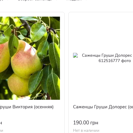
руши Виктория (осенняя)
Саженцы Груши Долорес (о
н
190.00 грн
ии
Нет в наличии