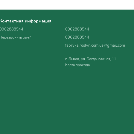
Контактная информация
0962888544
0962888544
0962888544
Перезвонить вам?
fabryka.roslyn.com.ua@gmail.com
г. Львов, ул. Богдановская, 11
Карта проезда