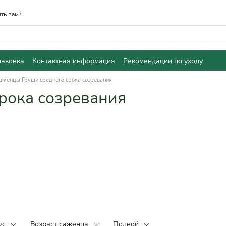
ть вам?
паковка
Контактная информация
Рекомендации по уходу
аженцы Груши среднего срока созревания
рока созревания
ус
Возраст саженца
Подвой