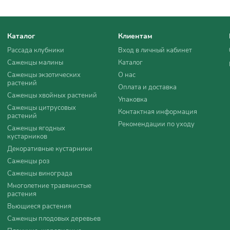
Каталог
Клиентам
Рассада клубники
Вход в личный кабинет
Саженцы малины
Каталог
Саженцы экзотических
О нас
растений
Оплата и доставка
Саженцы хвойных растений
Упаковка
Саженцы цитрусовых
Контактная информация
растений
Рекомендации по уходу
Саженцы ягодных
кустарников
Декоративные кустарники
Саженцы роз
Саженцы винограда
Многолетние травянистые
растения
Вьющиеся растения
Саженцы плодовых деревьев