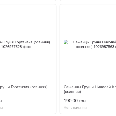
руши Гортензия (осенняя)
Саженцы Груши Николай К
(осенняя)
н
190.00 грн
ии
Нет в наличии