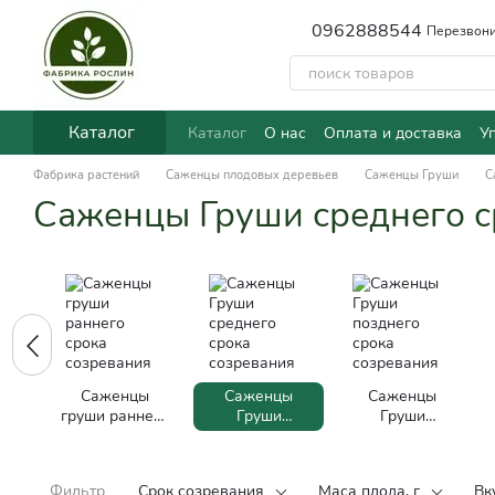
Перейти к основному контенту
0962888544
Перезвони
Каталог
Каталог
О нас
Оплата и доставка
У
Фабрика растений
Саженцы плодовых деревьев
Саженцы Груши
С
Саженцы Груши среднего с
Саженцы
Саженцы
Саженцы
груши раннего
Груши
Груши
срока
среднего
позднего
созревания
срока
срока
созревания
созревания
Фильтр
Срок созревания
Маса плода, г
Вк