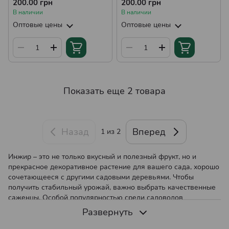
ремонтантный,
самоплодный, сладкий
200.00 грн
200.00 грн
самоплодный, сладкий
В наличии
В наличии
Оптовые цены
Оптовые цены
Показать еще 2 товара
Назад
Вперед
1
из 2
Инжир – это не только вкусный и полезный фрукт, но и
прекрасное декоративное растение для вашего сада, хорошо
сочетающееся с другими садовыми деревьями. Чтобы
получить стабильный урожай, важно выбрать качественные
саженцы. Особой популярностью среди садоводов
пользуются 2-летние саженцы инжира, уже имеющие
Развернуть
сформированную корневую систему и готовые к быстрому
росту.