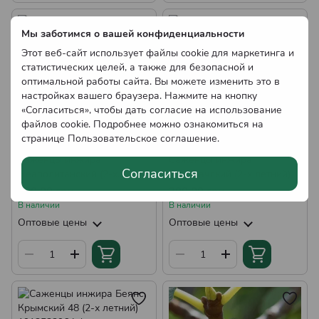
Мы заботимся о вашей конфиденциальности
Этот веб-сайт использует файлы cookie для маркетинга и
статистических целей, а также для безопасной и
оптимальной работы сайта. Вы можете изменить это в
настройках вашего браузера. Нажмите на кнопку
«Согласиться», чтобы дать согласие на использование
файлов cookie. Подробнее можно ознакомиться на
странице
Пользовательское соглашение
.
Саженцы инжира
Саженцы инжира
Согласиться
Неаполитанский (2-х
Магарачский (2-х летний)
летний)
200.00 грн
200.00 грн
В наличии
В наличии
Оптовые цены
Оптовые цены