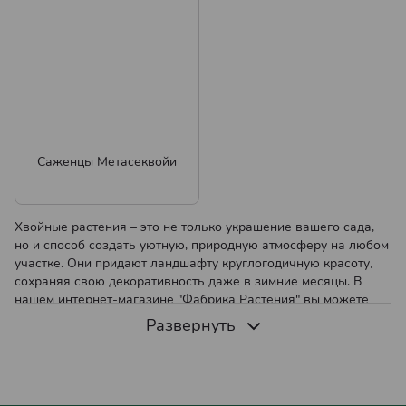
Саженцы Метасеквойи
Хвойные растения – это не только украшение вашего сада,
но и способ создать уютную, природную атмосферу на любом
участке. Они придают ландшафту круглогодичную красоту,
сохраняя свою декоративность даже в зимние месяцы. В
нашем интернет-магазине "Фабрика Растения" вы можете
купить саженцы хвойных растений с доставкой почтой по
Развернуть
всей Украине. Мы предлагаем широкий выбор качественных
растений, легко адаптирующихся к условиям вашего сада и
станут настоящим украшением для любого ландшафтного
проекта.