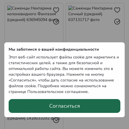
Саженцы колоновидной Вишни
Саженцы колоновидного Абрикоса
Мы заботимся о вашей конфиденциальности
Этот веб-сайт использует файлы cookie для маркетинга и
статистических целей, а также для безопасной и
Саженцы Нектарина
Саженцы Нектарина
оптимальной работы сайта. Вы можете изменить это в
колоновидного Фантазия
Сочный (средний)
настройках вашего браузера. Нажмите на кнопку
(средний)
200.00 грн
200.00 грн
«Согласиться», чтобы дать согласие на использование
Нет в наличии
Нет в наличии
файлов cookie. Подробнее можно ознакомиться на
Оптовые цены
Оптовые цены
странице
Пользовательское соглашение
.
Согласиться