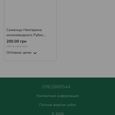
Саженцы Нектарина
колоновидного Рубис
(средний)
200.00 грн
Нет в наличии
Оптовые цены
0962888544
Контактная информация
Полная версия сайта
© 2026