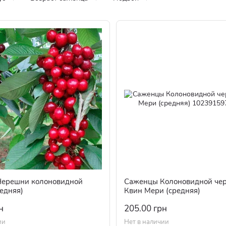
ерешни колоновидной
Саженцы Колоновидной че
едняя)
Квин Мери (средняя)
н
205.00 грн
ии
Нет в наличии