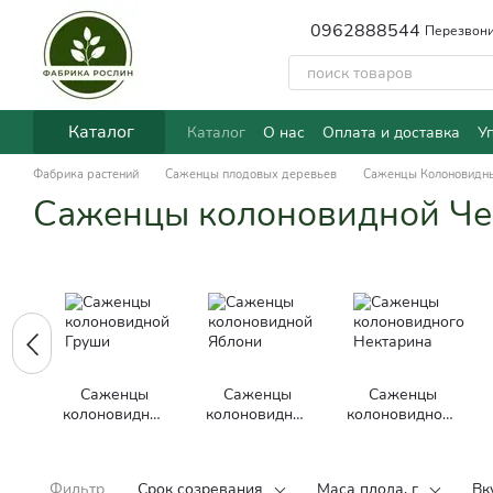
Перейти к основному контенту
0962888544
Перезвони
Каталог
Каталог
О нас
Оплата и доставка
У
Фабрика растений
Саженцы плодовых деревьев
Саженцы Колоновидн
Саженцы колоновидной Ч
Саженцы
Саженцы
Саженцы
колоновидной
колоновидной
колоновидного
Груши
Яблони
Нектарина
Фильтр
Срок созревания
Маса плода, г
Вк