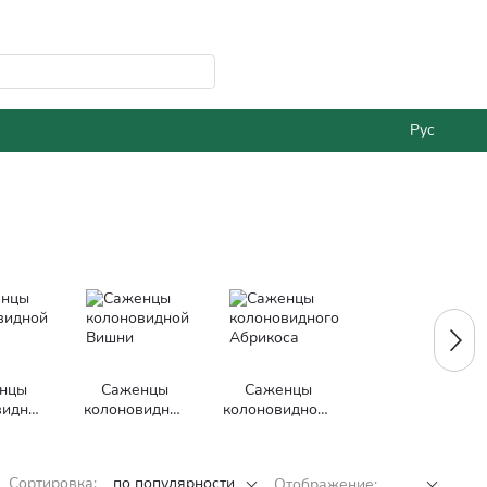
Рус
нцы
Саженцы
Саженцы
видной
колоновидной
колоновидного
чи
Вишни
Абрикоса
Сортировка:
по популярности
Отображение: