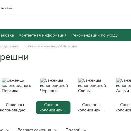
ть вам?
паковка
Контактная информация
Рекомендации по уходу
ых деревьев
Саженцы колоновидной Черешни
ерешни
Саженцы
Саженцы
Саженцы
Саже
колоновидного
колоновидной
колоновидной
колоно
Персика
Черешни
Сливы
Алы
ус
Возраст саженца
Подвой