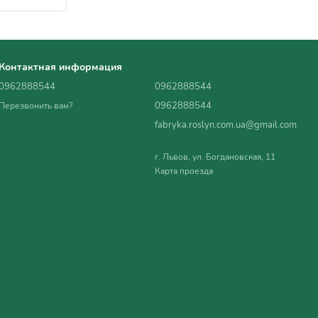
Контактная информация
0962888544
0962888544
0962888544
Перезвонить вам?
fabryka.roslyn.com.ua@gmail.com
г. Львов, ул. Богдановская, 11
Карта проезда