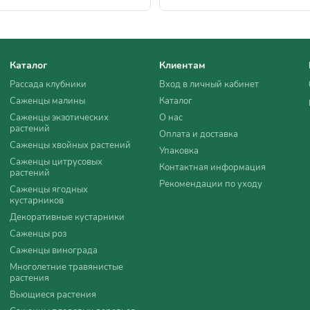
Каталог
Клиентам
Рассада клубники
Вход в личный кабинет
Саженцы малины
Каталог
Саженцы экзотических
О нас
растений
Оплата и доставка
Саженцы хвойных растений
Упаковка
Саженцы цитрусовых
Контактная информация
растений
Рекомендации по уходу
Саженцы ягодных
кустарников
Декоративные кустарники
Саженцы роз
Саженцы винограда
Многолетние травянистые
растения
Вьющиеся растения