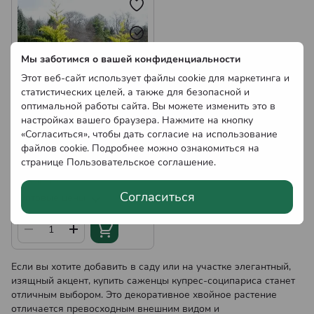
Мы заботимся о вашей конфиденциальности
Этот веб-сайт использует файлы cookie для маркетинга и
статистических целей, а также для безопасной и
оптимальной работы сайта. Вы можете изменить это в
настройках вашего браузера. Нажмите на кнопку
«Согласиться», чтобы дать согласие на использование
Саженцы
файлов cookie. Подробнее можно ознакомиться на
Купрессоципариса
странице
Пользовательское соглашение
.
Лейланда Р9
110.00 грн
В наличии
Согласиться
Оптовые цены
Если вы хотите добавить в саду или на участке элегантный,
изящный акцент, купить саженцы купрес-соципариса станет
отличным выбором. Это декоративное хвойное растение
отличается превосходным внешним видом и