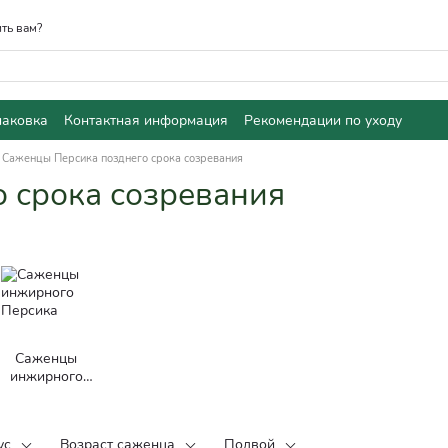
ть вам?
паковка
Контактная информация
Рекомендации по уходу
Саженцы Персика позднего срока созревания
 срока созревания
Саженцы
инжирного
Персика
ус
Возраст саженца
Подвой