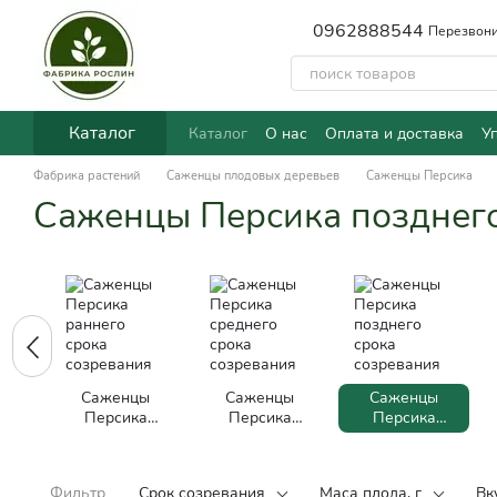
Перейти к основному контенту
0962888544
Перезвони
Каталог
Каталог
О нас
Оплата и доставка
У
Фабрика растений
Саженцы плодовых деревьев
Саженцы Персика
Саженцы Персика позднего
Саженцы
Саженцы
Саженцы
Персика
Персика
Персика
раннего срока
среднего
позднего
созревания
срока
срока
созревания
созревания
Фильтр
Срок созревания
Маса плода, г
Вк