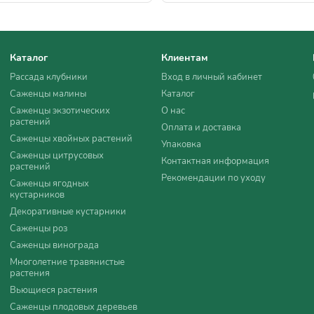
Каталог
Клиентам
Рассада клубники
Вход в личный кабинет
Саженцы малины
Каталог
Саженцы экзотических
О нас
растений
Оплата и доставка
Саженцы хвойных растений
Упаковка
Саженцы цитрусовых
Контактная информация
растений
Рекомендации по уходу
Саженцы ягодных
кустарников
Декоративные кустарники
Саженцы роз
Саженцы винограда
Многолетние травянистые
растения
Вьющиеся растения
Саженцы плодовых деревьев