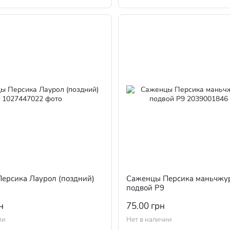
ерсика Лаурол (поздний)
Саженцы Персика маньчжур
подвой Р9
н
75.00 грн
ии
Нет в наличии