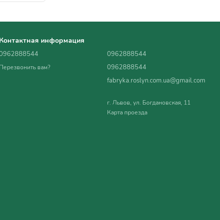
Контактная информация
0962888544
0962888544
0962888544
Перезвонить вам?
fabryka.roslyn.com.ua@gmail.com
г. Львов, ул. Богдановская, 11
Карта проезда