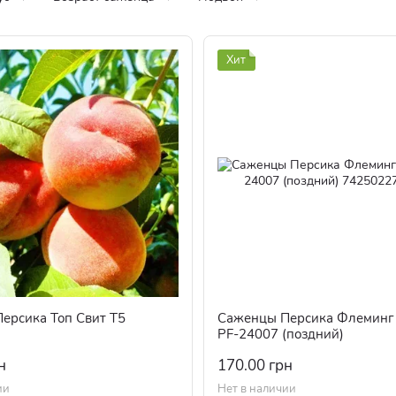
Хит
ерсика Топ Свит Т5
Саженцы Персика Флемин
PF-24007 (поздний)
н
170.00 грн
ии
Нет в наличии