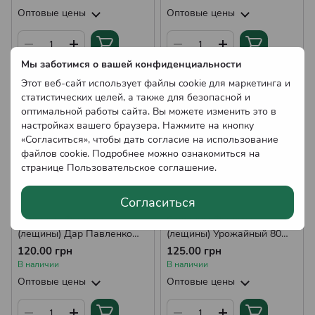
Оптовые цены
Оптовые цены
Мы заботимся о вашей конфиденциальности
Этот веб-сайт использует файлы cookie для маркетинга и
статистических целей, а также для безопасной и
оптимальной работы сайта. Вы можете изменить это в
настройках вашего браузера. Нажмите на кнопку
«Согласиться», чтобы дать согласие на использование
файлов cookie. Подробнее можно ознакомиться на
странице
Пользовательское соглашение
.
Согласиться
Саженцы Фундука
Саженцы Фундука
(лещины) Дар Павленко
(лещины) Урожайный 80
(средний)
(средний)
120.00 грн
125.00 грн
В наличии
В наличии
Оптовые цены
Оптовые цены