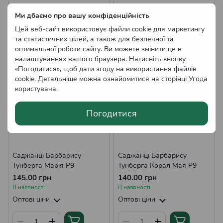
Оптові ціни
Оптові ціни
Ми дбаємо про вашу конфіденційність
Цей веб-сайт використовує файли cookie для маркетингу
та статистичних цілей, а також для безпечної та
оптимальної роботи сайту. Ви можете змінити це в
налаштуваннях вашого браузера. Натисніть кнопку
«Погодитися», щоб дати згоду на використання файлів
cookie. Детальніше можна ознайомитися на сторінці
Угода
користувача
.
Погодитися
Саджанці Барбарису
Саджанці Барбарису
Тунберга Марія Р9
Тунберга Корал Мая Р9
145.00 грн
140.00 грн
В наявності
В наявності
Оптові ціни
Оптові ціни