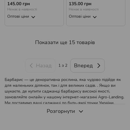
Нана Р9
145.00 грн
135.00 грн
Немає в наявності
Немає в наявності
Оптові ціни
Оптові ціни
Показати ще 15 товарів
Назад
Вперед
1
з 2
Барбарис — це декоративна рослина, яка чудово підійде як
для маленьких ділянок, так і для великих садів. . Якщо ви
шукаєте, де купити саджанці барбарису високої якості,
замовляйте онлайн у нашому інтернет-магазині Agro-Landing.
Ми доставимо ваші саджанці до будь-якої точки України.
Розгорнути
Як вибрати місце для вирощування барбарису
Успішне вирощування барбарису починається з правильного