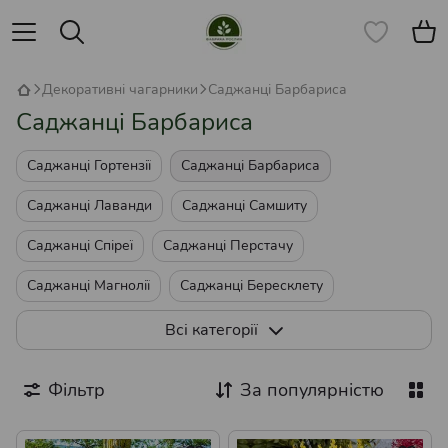
Декоративні чагарники
Саджанці Барбариса
Саджанці Барбариса
Саджанці Гортензії
Саджанці Барбариса
Саджанці Лаванди
Саджанці Самшиту
Саджанці Спіреї
Саджанці Перстачу
Саджанці Магнолії
Саджанці Бересклету
Саджанці Бірючини
Всі категорії
Саджанці Кизильника Декоративного
Фільтр
За популярністю
Саджанці Вейгели
Саджанці Піраканти
Саджанці Пухироплідника
Саджанці Бузини