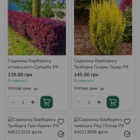
Саджанці Форзиції
Саджанці Мигдалю Декоративного
Саджанці Дерена
Саджанці Кущової Верби
Саджанці Гібіскуса
Саджанці Буддлеї
Саджанці Тамариксу
Саджанці Олеандру
Саджанці Барбарису
Саджанці Барбарису
Саджанці Рододендронів
Саджанці Дипладенії
оттавського Суперба Р9
Тунберга Голден Тауер Р9
Саджанці Каріоптеріса
Саджанці Фотинії
135.00 грн
145.00 грн
В наявності
В наявності
Саджанці Пієріса
Саджанці Лагерстремії
Оптові ціни
Оптові ціни
Саджанці Еріки
Саджанці Вереску