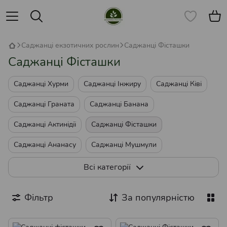
Саджанці екзотичних рослин
Саджанці Фісташки
Саджанці Фісташки
Саджанці Хурми
Саджанці Інжиру
Саджанці Ківі
Саджанці Граната
Саджанці Банана
Саджанці Актинідії
Саджанці Фісташки
Саджанці Ананасу
Саджанці Мушмули
Саджанці Азіміни
Саджанці Каштану їстівного
Всі категорії
Екзотичні Кімнатні рослини
Саджанці Кудранії
Фільтр
За популярністю
Саджанці Фейхоа
Саджанці Грузинського Чаю