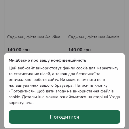
Саджанці фісташки Альбіна
Саджанці фісташки Амелія
140.00 грн
140.00 грн
В наявності
В наявності
Ми дбаємо про вашу конфіденційність
Оптові ціни
Оптові ціни
Цей веб-сайт використовує файли cookie для маркетингу
та статистичних цілей, а також для безпечної та
оптимальної роботи сайту. Ви можете змінити це в
налаштуваннях вашого браузера. Натисніть кнопку
«Погодитися», щоб дати згоду на використання файлів
cookie. Детальніше можна ознайомитися на сторінці
Угода
користувача
.
Погодитися