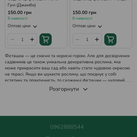
Гучі (Джамбо)
150.00 грн
150.00 грн
В наявності
В наявності
Оптові ціни
Оптові ціни
Фісташка — це смачні та корисні горіхи. Але для досвідчених
садівників це також унікальна декоративна рослина, яка
може прикрасити ваш сад або навіть стати чудовою окрасою
на терасі. Якщо ви шукаєте рослину, що поєднує у собі
естетику та практичність, то саджанці фісташки — чудовий
вибір для вас.
Розгорнути
Фісташка: опис рослини
Фісташка (Pistacia vera) — це листопадне дерево або
чагарник, який здатний вирости до 10 метрів у висоту. Проте
в умовах домашнього вирощування її висота зазвичай
0962888544
обмежується 3-5 метрами. Фісташка цінується не лише за свій