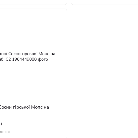
осни гірської Мопс на
н
вності