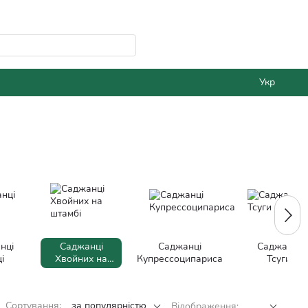
Укр
нці
Саджанці
Саджанці
Саджанці
і
Хвойних на
Купрессоципариса
Тсуги
штамбі
Сортування:
за популярністю
Відображення: