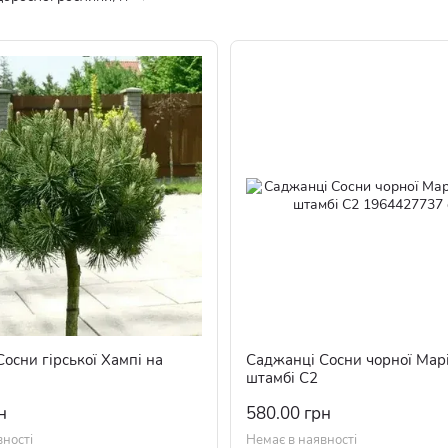
осни гірської Хампі на
Саджанці Сосни чорної Мар
штамбі С2
н
580.00 грн
вності
Немає в наявності