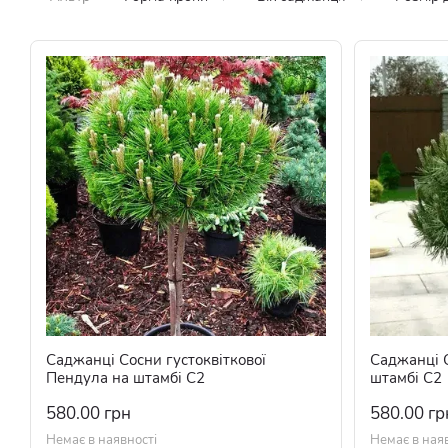
Саджанці Сосни густоквіткової
Саджанці С
Пендула на штамбі С2
штамбі С2
580.00 грн
580.00 гр
Немає в наявності
Немає в ная