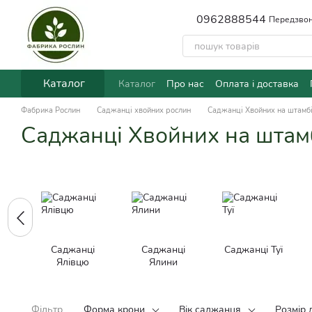
Перейти до основного контенту
0962888544
Передзвон
Каталог
Каталог
Про нас
Оплата і доставка
Фабрика Рослин
Саджанці хвойних рослин
Саджанці Хвойних на штамб
Саджанці Хвойних на штам
Саджанці
Саджанці
Саджанці Туї
Ялівцю
Ялини
Фільтр
Форма крони
Вік саджанця
Розмір 