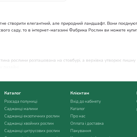
агне створити елегантний, але природний ландшафт. Вони поєднують 
вого саду, то в інтернет-магазині Фабрика Рослин ви можете купит
стина рослини розташована на стовбурі, а верхівка утворює пишну 
у дизайні.
. Максимальна висота рослин на штамбі може досягати 1,5-3 метри.
фтному дизайні.
е зелене або блакитне забарвлення хвої, який зберігається кругл
Каталог
Клієнтам
, так і в композиціях з іншими рослинами, створюючи стильні акце
Розсада полуниці
Вхід до кабінету
Саджанці малини
Каталог
Саджанці екзотичних рослин
Про нас
Саджанці хвойних рослин
Оплата і доставка
ня. Рослини найкраще ростуть на добре освітлених ділянках, захищ
Саджанці цитрусових рослин
Пакування
товувати легкий суглинок або піщаний ґрунт, збагатити його орган