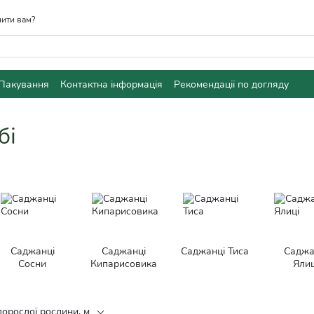
ити вам?
Пакування
Контактна інформація
Рекомендації по догляду
і
бі
Саджанці
Саджанці
Саджанці Тиса
Саджа
Сосни
Кипарисовика
Ялиц
дорослої рослини, м