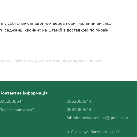
у собі стійкість хвойних дерев і оригінальний вигляд
и саджанці хвойних на штамбі з доставкою по Україні.
крону. Такий вид рослини має ряд переваг: високу
 Завдяки своїй компактності, хвойні на штамбі ідеально
ий рік, а також декоративну форму, що додає вашому саду
Контактна інформація
нти на газонах, біля доріжок або в контейнерах на терасах.
0962888544
0962888544
0962888544
Передзвонити вам?
fabryka.roslyn.com.ua@gmail.com
ених від сильних вітрів. Вони також потребують ґрунту, який
м. Львів, вул. Богданівська, 11
ічними речовинами.