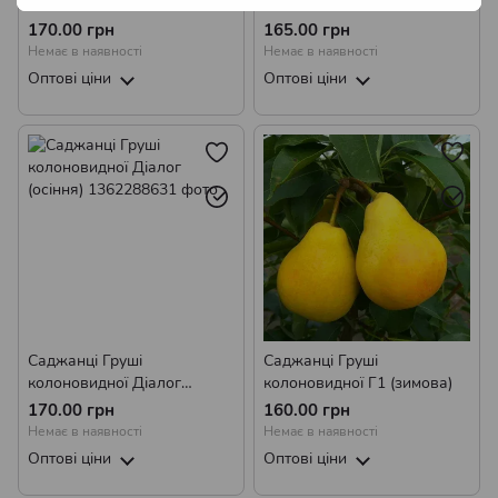
Колоновидної Декора/
колоновидної Павловська
Деликор (пізньо-літня)
(осінньо-середня)
170.00 грн
165.00 грн
Немає в наявності
Немає в наявності
Оптові ціни
Оптові ціни
Саджанці Груші
Саджанці Груші
колоновидної Діалог
колоновидної Г1 (зимова)
(осіння)
170.00 грн
160.00 грн
Немає в наявності
Немає в наявності
Оптові ціни
Оптові ціни