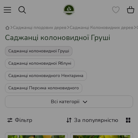
Саджанці плодових дерев
Саджанці Колоновидних дерев
Саджанці колоновидної Груші
Саджанці колоновидної Груші
Саджанці колоновидної Яблуні
Саджанці колоновидного Нектарина
Саджанці Персика колоновидного
Саджанці колоновидної Черешні
Всі категорії
Саджанці колоновидної Сливи
Фільтр
За популярністю
Саджанці колоновидної Аличі
Саджанці колоновидної Вишні