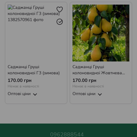
Саджанці Груші
Саджанці Груші
колоновидної Г3 (зимова)
колоновидної Жовтнева
(осіння)
170.00 грн
170.00 грн
Немає в наявності
Немає в наявності
Оптові ціни
Оптові ціни
0962888544