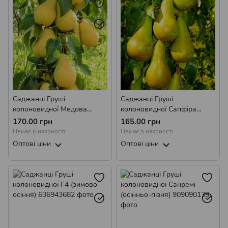
Саджанці Абрикоса колоновидного
Саджанці Груші
Саджанці Груші
колоновидної Медова
колоновидної Сапфіра
(пізньоосіння)
(осінньо-пізня)
170.00 грн
165.00 грн
Немає в наявності
Немає в наявності
Оптові ціни
Оптові ціни