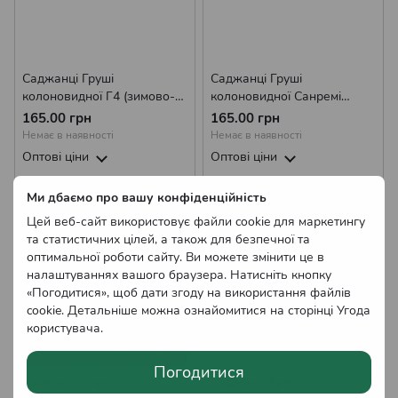
Саджанці Груші
Саджанці Груші
колоновидної Г4 (зимово-
колоновидної Санремі
осіння)
(осінньо-пізня)
165.00 грн
165.00 грн
Немає в наявності
Немає в наявності
Оптові ціни
Оптові ціни
Ми дбаємо про вашу конфіденційність
Цей веб-сайт використовує файли cookie для маркетингу
та статистичних цілей, а також для безпечної та
оптимальної роботи сайту. Ви можете змінити це в
налаштуваннях вашого браузера. Натисніть кнопку
«Погодитися», щоб дати згоду на використання файлів
cookie. Детальніше можна ознайомитися на сторінці
Угода
користувача
.
Погодитися
Саджанці Груші
Саджанці Груші