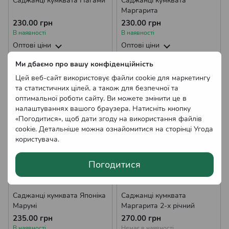
Саджанці кумквата Нагами
Саджанці кумквата
Маргарита
230.00 грн
230.00 грн
В наявності
В наявності
Оптові ціни
Оптові ціни
Ми дбаємо про вашу конфіденційність
Цей веб-сайт використовує файли cookie для маркетингу
та статистичних цілей, а також для безпечної та
оптимальної роботи сайту. Ви можете змінити це в
налаштуваннях вашого браузера. Натисніть кнопку
«Погодитися», щоб дати згоду на використання файлів
cookie. Детальніше можна ознайомитися на сторінці
Угода
користувача
.
Погодитися
Саджанці кумквата Японіка
Саджанці кумквата
Марумі
Маргарита 2-х річний
235.00 грн
270.00 грн
В наявності
Немає в наявності