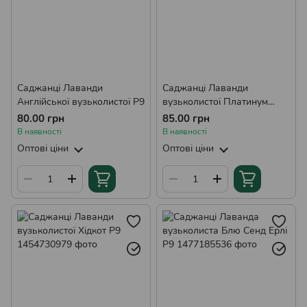
Саджанці Лаванди
Саджанці Лаванди
Англійської вузьколистої Р9
вузьколистої Платинум
Ніко Р9
80.00 грн
85.00 грн
В наявності
В наявності
Оптові ціни
Оптові ціни