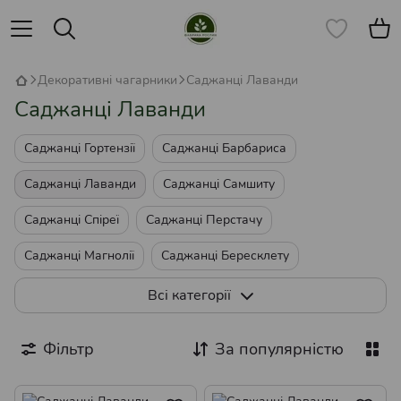
Декоративні чагарники
Саджанці Лаванди
Саджанці Лаванди
Саджанці Гортензії
Саджанці Барбариса
Саджанці Лаванди
Саджанці Самшиту
Саджанці Спіреї
Саджанці Перстачу
Саджанці Магнолії
Саджанці Бересклету
Саджанці Бірючини
Всі категорії
Саджанці Кизильника Декоративного
Фільтр
За популярністю
Саджанці Вейгели
Саджанці Піраканти
Саджанці Пухироплідника
Саджанці Бузини