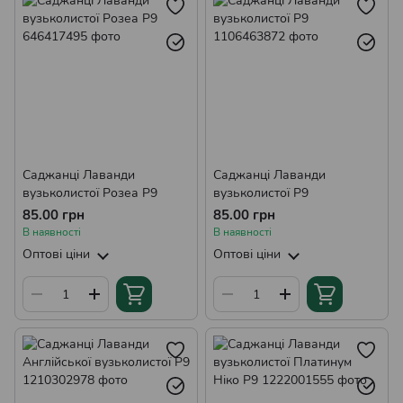
Саджанці Форзиції
Саджанці Мигдалю Декоративного
Саджанці Дерена
Саджанці Кущової Верби
Саджанці Гібіскуса
Саджанці Буддлеї
Саджанці Тамариксу
Саджанці Олеандру
Саджанці Лаванди
Саджанці Лаванди
Саджанці Рододендронів
Саджанці Дипладенії
вузьколистої Розеа Р9
вузьколистої Р9
Саджанці Каріоптеріса
Саджанці Фотинії
85.00 грн
85.00 грн
В наявності
В наявності
Саджанці Пієріса
Саджанці Лагерстремії
Оптові ціни
Оптові ціни
Саджанці Еріки
Саджанці Вереску