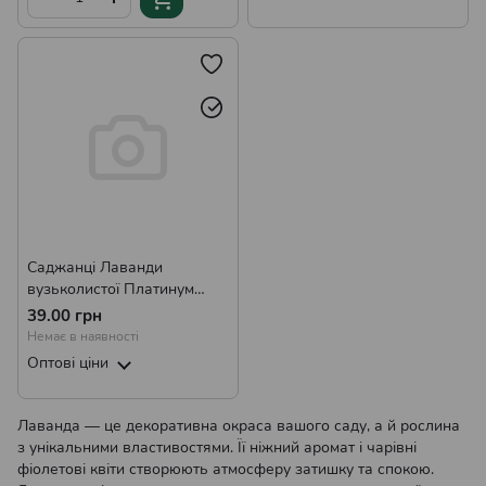
Саджанці Лаванди
вузьколистої Платинум
Ніко (Lavandula angustifolia
39.00 грн
Platinum nico) ПКС
Немає в наявності
Оптові ціни
Лаванда — це декоративна окраса вашого саду, а й рослина
з унікальними властивостями. Її ніжний аромат і чарівні
фіолетові квіти створюють атмосферу затишку та спокою.