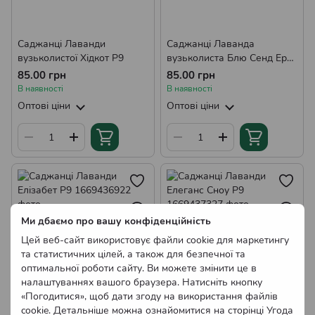
Саджанці Лаванди
Саджанці Лаванда
вузьколистої Хідкот Р9
вузьколиста Блю Сенд Ерлі
Р9
85.00 грн
85.00 грн
В наявності
В наявності
Оптові ціни
Оптові ціни
Ми дбаємо про вашу конфіденційність
Цей веб-сайт використовує файли cookie для маркетингу
та статистичних цілей, а також для безпечної та
оптимальної роботи сайту. Ви можете змінити це в
налаштуваннях вашого браузера. Натисніть кнопку
«Погодитися», щоб дати згоду на використання файлів
cookie. Детальніше можна ознайомитися на сторінці
Угода
Саджанці Лаванди Елізабет
Саджанці Лаванди Елеганс