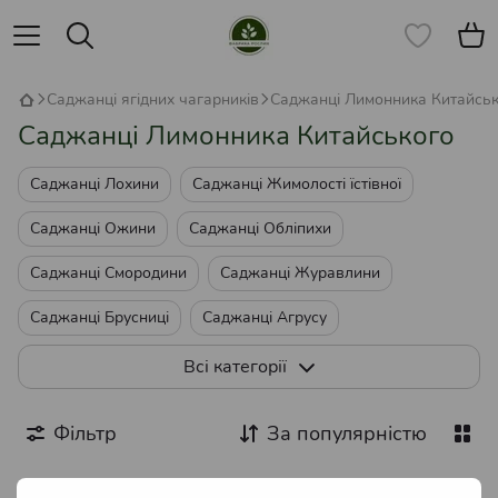
Саджанці ягідних чагарників
Саджанці Лимонника Китайсь
Саджанці Лимонника Китайського
Саджанці Лохини
Саджанці Жимолості їстівної
Саджанці Ожини
Саджанці Обліпихи
Саджанці Смородини
Саджанці Журавлини
Саджанці Брусниці
Саджанці Агрусу
Саджанці Ожиномалини
Саджанці Ірги
Всі категорії
Саджанці Калини
Саджанці Аронії
Саджанці Годжі
Фільтр
За популярністю
Саджанці Гумі
Саджанці Глоду
Саджанці Лимонника Китайського