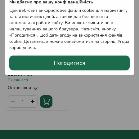
Хіт
Ми дбаємо про вашу конфіденційність
Цей веб-сайт використовує файли cookie для маркетингу
та статистичних цілей, а також для безпечної та
оптимальної роботи сайту. Ви можете змінити це в
налаштуваннях вашого браузера. Натисніть кнопку
«Погодитися», щоб дати згоду на використання файлів
cookie. Детальніше можна ознайомитися на сторінці
Угода
користувача
.
Саджанці Лимонника
Погодитися
Китайського Р9
125.00 грн
В наявності
Оптові ціни