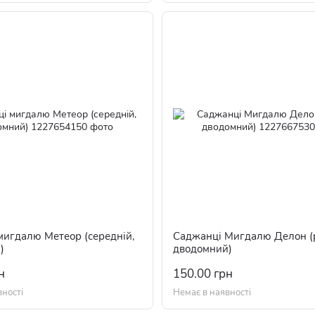
мигдалю Метеор (середній,
Саджанці Мигдалю Делон (р
)
дводомний)
н
150.00 грн
вності
Немає в наявності