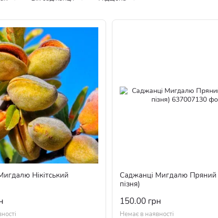
Мигдалю Нікітський
Саджанці Мигдалю Пряний 
пізня)
н
150.00 грн
вності
Немає в наявності