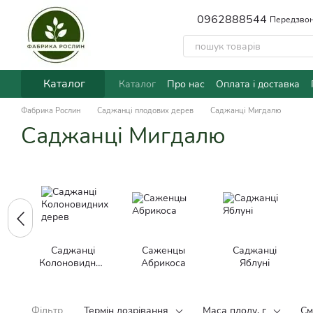
Перейти до основного контенту
0962888544
Передзвон
Каталог
Каталог
Про нас
Оплата і доставка
Фабрика Рослин
Саджанці плодових дерев
Саджанці Мигдалю
Саджанці Мигдалю
Саджанці
Саженцы
Саджанці
Колоновидних
Абрикоса
Яблуні
дерев
Фільтр
Термін дозрівання
Маса плоду, г
См