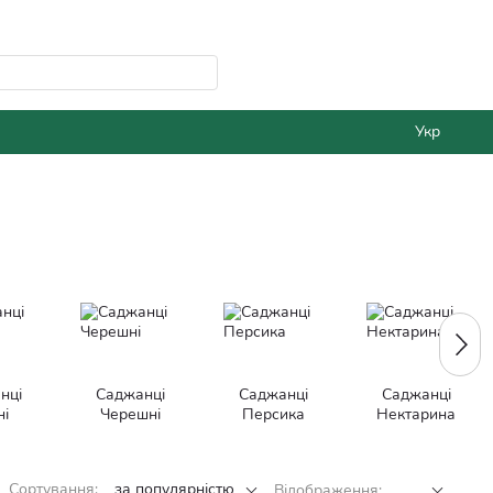
Укр
нці
Саджанці
Саджанці
Саджанці
і
Черешні
Персика
Нектарина
Сортування:
за популярністю
Відображення: