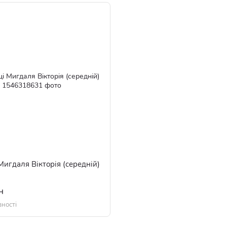
игдаля Вікторія (середній)
н
вності