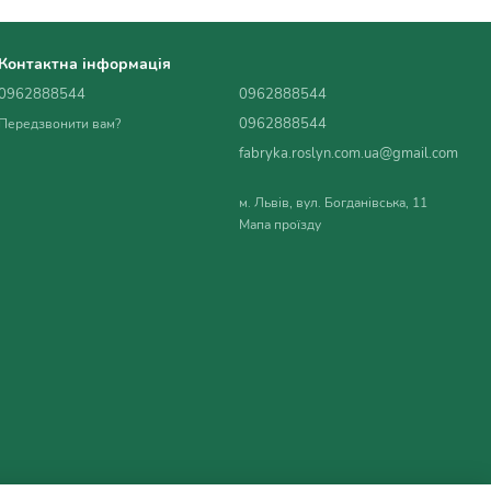
Контактна інформація
0962888544
0962888544
0962888544
Передзвонити вам?
fabryka.roslyn.com.ua@gmail.com
м. Львів, вул. Богданівська, 11
Мапа проїзду