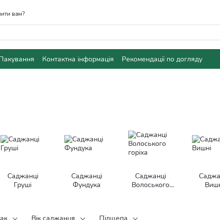
ити вам?
Пакування
Контактна інформація
Рекомендації по догляду
Саджанці
Саджанці
Саджанці
Саджа
Груші
Фундука
Волоського
Вишн
горіха
ак
Вік саджанця
Підщепа