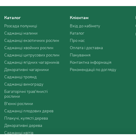
Каталог
Клієнтам
Розсада полуниці
Вхід до кабінету
Саджанці малини
Каталог
Саджанці екзотичних рослин
Про нас
Саджанці хвойних рослин
Оплата і доставка
Саджанці цитрусових рослин
Пакування
Саджанці ягідних чагарників
Контактна інформація
Декоративні чагарники
Рекомендації по догляду
Саджанці троянд
Саджанці винограду
Багаторічні трав'янисті
рослини
В'юнкі рослини
Саджанці плодових дерев
Плакучі, кулясті дерева
Декоративні дерева
Саджанці квітів