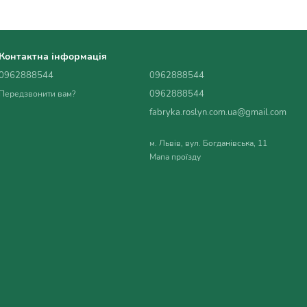
Контактна інформація
0962888544
0962888544
0962888544
Передзвонити вам?
fabryka.roslyn.com.ua@gmail.com
м. Львів, вул. Богданівська, 11
Мапа проїзду