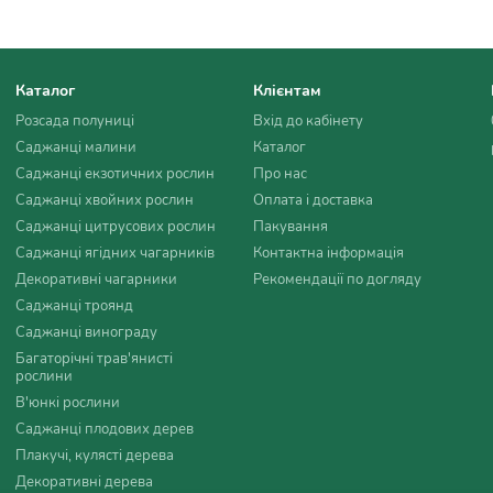
Каталог
Клієнтам
Розсада полуниці
Вхід до кабінету
Саджанці малини
Каталог
Саджанці екзотичних рослин
Про нас
Саджанці хвойних рослин
Оплата і доставка
Саджанці цитрусових рослин
Пакування
Саджанці ягідних чагарників
Контактна інформація
Декоративні чагарники
Рекомендації по догляду
Саджанці троянд
Саджанці винограду
Багаторічні трав'янисті
рослини
В'юнкі рослини
Саджанці плодових дерев
Плакучі, кулясті дерева
Декоративні дерева