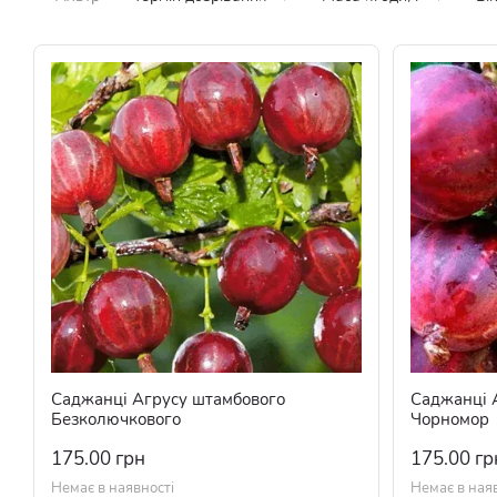
Саджанці Агрусу штамбового
Саджанці 
Безколючкового
Чорномор
175.00 грн
175.00 гр
Немає в наявності
Немає в ная