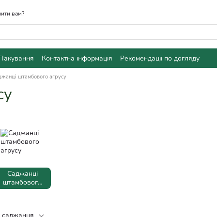
ити вам?
Пакування
Контактна інформація
Рекомендації по догляду
джанці штамбового агрусу
су
Саджанці
штамбового
агрусу
к саджанця