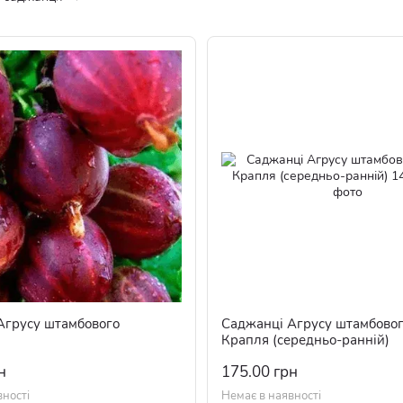
Агрусу штамбового
Саджанці Агрусу штамбово
Крапля (середньо-ранній)
н
175.00 грн
вності
Немає в наявності