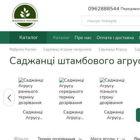
Перейти до основного контенту
0962888544
Передзвон
Каталог
Каталог
Про нас
Оплата і доставка
Фабрика Рослин
Саджанці ягідних чагарників
Саджанці Агрусу
Са
Саджанці штамбового агру
Саджанці
Саджанці
Саджанці
Агрусу
Агрусу
Агрусу
раннього
середнього
пізнього
терміну
терміну
строку
дозрівання
дозрівання
дозрівання
Фільтр
Термін дозрівання
Маса ягоди, г
Ві