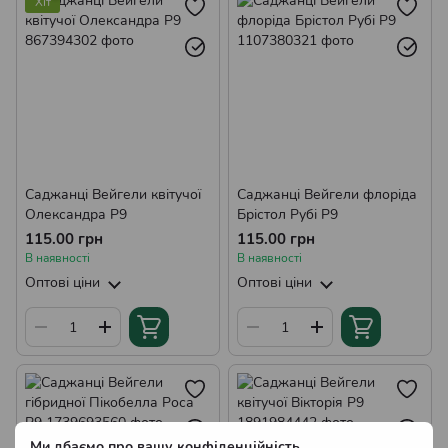
Хіт
Саджанці Форзиції
Саджанці Мигдалю Декоративного
Саджанці Дерена
Саджанці Кущової Верби
Саджанці Гібіскуса
Саджанці Буддлеї
Саджанці Тамариксу
Саджанці Олеандру
Саджанці Вейгели квітучої
Саджанці Вейгели флоріда
Саджанці Рододендронів
Саджанці Дипладенії
Олександра Р9
Брістол Рубі Р9
Саджанці Каріоптеріса
Саджанці Фотинії
115.00 грн
115.00 грн
В наявності
В наявності
Саджанці Пієріса
Саджанці Лагерстремії
Оптові ціни
Оптові ціни
Саджанці Еріки
Саджанці Вереску
Ми дбаємо про вашу конфіденційність