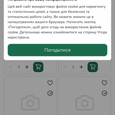
Цей веб-сайт використовує файли cookie для маркетингу
та статистичних цілей, а також для безпечної та
оптимальної роботи сайту. Ви можете змінити це в
налаштуваннях вашого браузера. Натисніть кнопку
«Погодитися», щоб дати згоду на використання файлів
cookie. Детальніше можна ознайомитися на сторінці
Угода
Саджанці Вейгели гібридної
Саджанці Вейгели квітучої
користувача
.
Пікобелла Роса Р9
Вікторія Р9
120.00 грн
120.00 грн
Погодитися
В наявності
В наявності
Оптові ціни
Оптові ціни