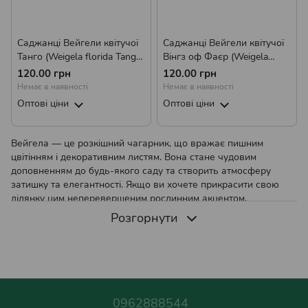
Саджанці Вейгели квітучої
Саджанці Вейгели квітучої
Танго (Weigela florida Tango)
Вінгз оф Фаєр (Weigela
Р9
florida Wings of Fire) Р9
120.00 грн
120.00 грн
Немає в наявності
Немає в наявності
Оптові ціни
Оптові ціни
Вейгела — це розкішний чагарник, що вражає пишним
цвітінням і декоративним листям. Вона стане чудовим
доповненням до будь-якого саду та створить атмосферу
затишку та елегантності. Якщо ви хочете прикрасити свою
ділянку цим неперевершеним рослинним акцентом,
пропонуємо купити саджанці вейгели в нашому інтернет-
Розгорнути
магазині Agro-Landing. Замовити онлайн дуже просто, а
доставка поштою доступна в будь-який куточок України.
Як вибрати місце для вирощування вейгели
Для успішного вирощування вейгели важливо правильно
0962888544