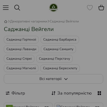
Декоративні чагарники
Саджанці Вейгели
Саджанці Вейгели
Саджанці Гортензії
Саджанці Барбариса
Саджанці Лаванди
Саджанці Самшиту
Саджанці Спіреї
Саджанці Перстачу
Саджанці Магнолії
Саджанці Бересклету
Саджанці Бірючини
Всі категорії
Саджанці Кизильника Декоративного
Фільтр
За популярністю
Саджанці Вейгели
Саджанці Піраканти
Саджанці Пухироплідника
Саджанці Бузини