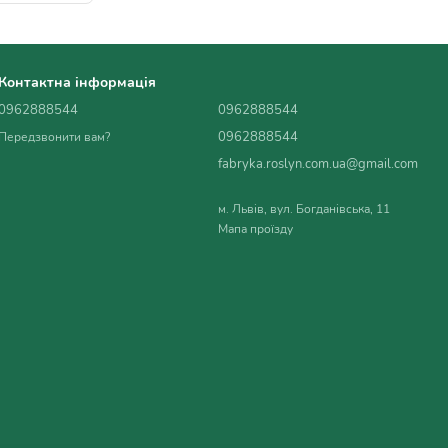
Контактна інформація
0962888544
0962888544
0962888544
Передзвонити вам?
fabryka.roslyn.com.ua@gmail.com
м. Львів, вул. Богданівська, 11
Мапа проїзду