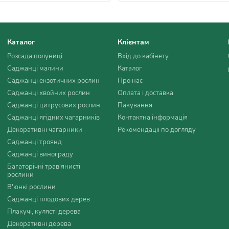
Каталог
Клієнтам
Розсада полуниці
Вхід до кабінету
Саджанці малини
Каталог
Саджанці екзотичних рослин
Про нас
Саджанці хвойних рослин
Оплата і доставка
Саджанці цитрусових рослин
Пакування
Саджанці ягідних чагарників
Контактна інформація
Декоративні чагарники
Рекомендації по догляду
Саджанці троянд
Саджанці винограду
Багаторічні трав'янисті
рослини
В'юнкі рослини
Саджанці плодових дерев
Плакучі, кулясті дерева
Декоративні дерева