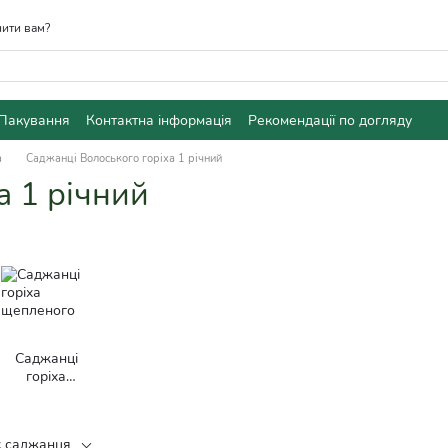
ити вам?
Пакування
Контактна інформація
Рекомендації по догляду
а
Саджанці Волоського горіха 1 річний
а 1 річний
Саджанці
горіха
щепленого
к саджанця