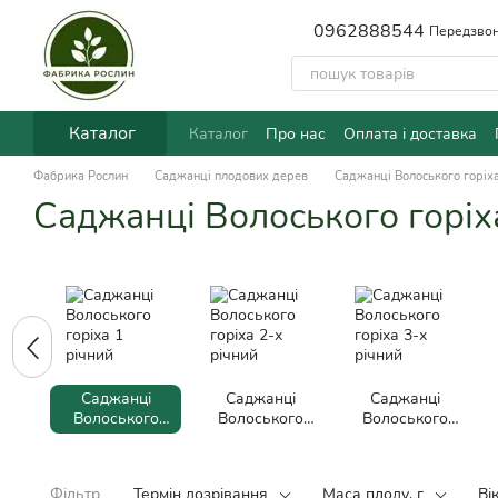
Перейти до основного контенту
0962888544
Передзвон
Каталог
Каталог
Про нас
Оплата і доставка
Фабрика Рослин
Саджанці плодових дерев
Саджанці Волоського горіх
Саджанці Волоського горіх
Саджанці
Саджанці
Саджанці
Волоського
Волоського
Волоського
горіха 1
горіха 2-х
горіха 3-х
річний
річний
річний
Фільтр
Термін дозрівання
Маса плоду, г
Ві