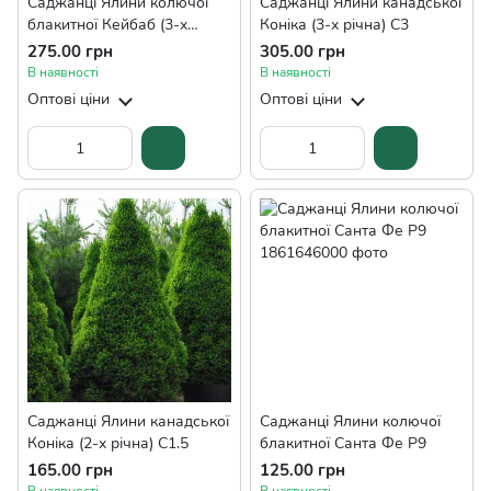
Саджанці Ялини колючої
Саджанці Ялини канадської
блакитної Кейбаб (3-х
Коніка (3-х річна) С3
річна) С3
275.00 грн
305.00 грн
В наявності
В наявності
Оптові ціни
Оптові ціни
Саджанці Ялини канадської
Саджанці Ялини колючої
Коніка (2-х річна) С1.5
блакитної Санта Фе P9
165.00 грн
125.00 грн