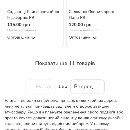
Саджанці Ялини звичайної
Саджанці Ялини чорної
Нідіформіс Р9
Нана Р9
115.00 грн
120.00 грн
Немає в наявності
Немає в наявності
Оптові ціни
Оптові ціни
Показати ще 11 товарів
Назад
Вперед
1
з 2
Ялина – це один із найпопулярніших видів хвойних дерев,
який не тільки прикрашає сад, але й створює затишну
атмосферу. Якщо ви плануєте озеленення свого подвір'я або
просто хочете додати новий акцент у ландшафтному дизайні,
саджанці ялини стануть відмінним вибором. У нашому
інтернет-магазині Фабрика Рослин ви можете купити