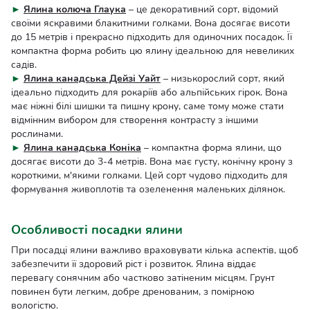
►
Ялина колюча Глаука
– це декоративний сорт, відомий
своїми яскравими блакитними голками. Вона досягає висоти
до 15 метрів і прекрасно підходить для одиночних посадок. Її
компактна форма робить цю ялину ідеальною для невеликих
садів.
►
Ялина канадська Дейзі Уайт
– низькорослий сорт, який
ідеально підходить для рокаріїв або альпійських гірок. Вона
має ніжні білі шишки та пишну крону, саме тому може стати
відмінним вибором для створення контрасту з іншими
рослинами.
►
Ялина канадська Коніка
– компактна форма ялини, що
досягає висоти до 3-4 метрів. Вона має густу, конічну крону з
короткими, м'якими голками. Цей сорт чудово підходить для
формування живоплотів та озеленення маленьких ділянок.
Особливості посадки ялини
При посадці ялини важливо враховувати кілька аспектів, щоб
забезпечити її здоровий ріст і розвиток. Ялина віддає
перевагу сонячним або частково затіненим місцям. Грунт
повинен бути легким, добре дренованим, з помірною
вологістю.