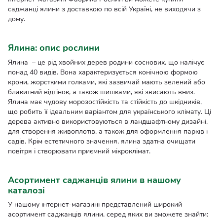
саджанці ялини з доставкою по всій Україні, не виходячи з
дому.
Ялина: опис рослини
Ялина – це рід хвойних дерев родини соснових, що налічує
понад 40 видів. Вона характеризується конічною формою
крони, жорсткими голками, які зазвичай мають зелений або
блакитний відтінок, а також шишками, які звисають вниз.
Ялина має чудову морозостійкість та стійкість до шкідників,
що робить її ідеальним варіантом для українського клімату. Ці
дерева активно використовуються в ландшафтному дизайні,
для створення живоплотів, а також для оформлення парків і
садів. Крім естетичного значення, ялина здатна очищати
повітря і створювати приємний мікроклімат.
Асортимент саджанців ялини в нашому
каталозі
У нашому інтернет-магазині представлений широкий
асортимент саджанців ялини, серед яких ви зможете знайти: