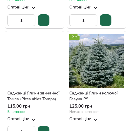
В наявності
В наявності
Оптові ціни
Оптові ціни
Хіт
Саджанці Ялини звичайної
Саджанці Ялини колючої
Томпа (Picea abies Tompa)
Глаука Р9
Р9
115.00 грн
125.00 грн
В наявності
Немає в наявності
Оптові ціни
Оптові ціни