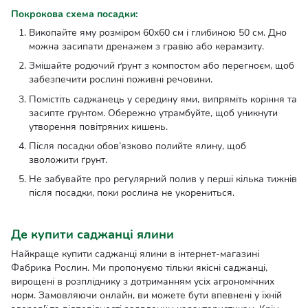
Покрокова схема посадки:
Викопайте яму розміром 60x60 см і глибиною 50 см. Дно
можна засипати дренажем з гравію або керамзиту.
Змішайте родючий ґрунт з компостом або перегноєм, щоб
забезпечити рослині поживні речовини.
Помістіть саджанець у середину ями, випряміть коріння та
засипте ґрунтом. Обережно утрамбуйте, щоб уникнути
утворення повітряних кишень.
Після посадки обов’язково полийте ялину, щоб
зволожити ґрунт.
Не забувайте про регулярний полив у перші кілька тижнів
після посадки, поки рослина не укорениться.
Де купити саджанці ялини
Найкраще купити саджанці ялини в інтернет-магазині
Фабрика Рослин. Ми пропонуємо тільки якісні саджанці,
вирощені в розпліднику з дотриманням усіх агрономічних
норм. Замовляючи онлайн, ви можете бути впевнені у їхній