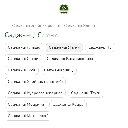
Саджанці хвойних рослин
Саджанці Ялини
Саджанці Ялини
Саджанці Ялівцю
Саджанці Ялини
Саджанці Туї
Саджанці Сосни
Саджанці Кипарисовика
Саджанці Тиса
Саджанці Ялиці
Саджанці Хвойних на штамбі
Саджанці Купрессоципариса
Саджанці Тсуги
Саджанці Модрини
Саджанці Кедра
Саджанці Метасеквої