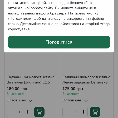
та статистичних цілей, а також для безпечної та
оптимальної роботи сайту. Ви можете змінити це в
налаштуваннях вашого браузера. Натисніть кнопку
«Погодитися», щоб дати згоду на використання файлів
cookie. Детальніше можна ознайомитися на сторінці
Угода
користувача
.
Погодитися
Саджанці жимолості їстівної
Саджанці жимолості їстівної
Вітамінна (3-х літня) С1.5
Ленінградський Велетень
(3-х річка) С1.5
180.00 грн
175.00 грн
В наявності
В наявності
Оптові ціни
Оптові ціни