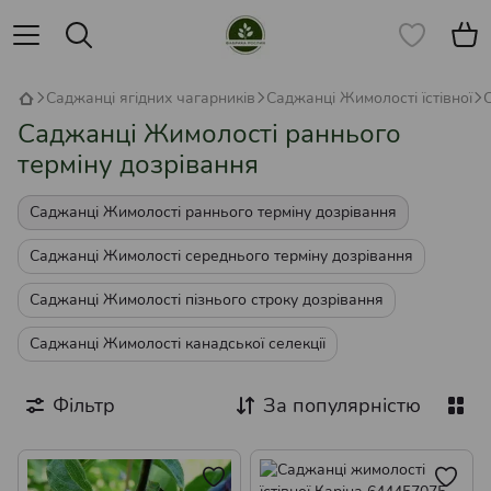
Саджанці ягідних чагарників
Саджанці Жимолості їстівної
Саджанці Жимолості раннього
терміну дозрівання
Саджанці Жимолості раннього терміну дозрівання
Саджанці Жимолості середнього терміну дозрівання
Саджанці Жимолості пізнього строку дозрівання
Саджанці Жимолості канадської селекції
Фільтр
За популярністю