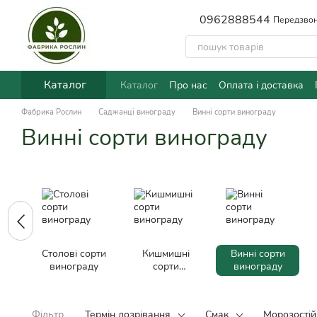
Перейти до основного контенту
0962888544
Передзвон
Каталог
Каталог
Про нас
Оплата і доставка
Фабрика Рослин
Саджанці винограду
Винні сорти винограду
Винні сорти винограду
Столові сорти
Кишмишні
Винні сорти
винограду
сорти
винограду
винограду
Фільтр
Термін дозрівання
Смак
Морозостій