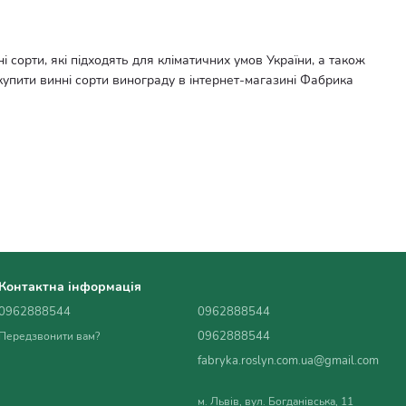
 сорти, які підходять для кліматичних умов України, а також
упити винні сорти винограду в інтернет-магазині Фабрика
Контактна інформація
0962888544
0962888544
0962888544
Передзвонити вам?
C.
fabryka.roslyn.com.ua@gmail.com
м. Львів, вул. Богданівська, 11