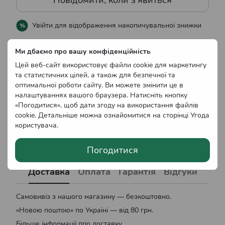
Повідомити, коли з'явиться
Увійти
для відображення накопичувальної знижки
%
Ми дбаємо про вашу конфіденційність
До обраного
Порівняти
Цей веб-сайт використовує файли cookie для маркетингу
та статистичних цілей, а також для безпечної та
оптимальної роботи сайту. Ви можете змінити це в
Характеристики
налаштуваннях вашого браузера. Натисніть кнопку
«Погодитися», щоб дати згоду на використання файлів
Захворювання
Альтернаріоз, Парша, Моніліоз,
cookie. Детальніше можна ознайомитися на сторінці
Угода
рослини
Мілдью, Макроспоріоз, Фітофтороз,
користувача
.
Бактеріальна плямистість,
Бактеріальний рак
Погодитися
Доставка
Оплата
Гарантія
Відгуки
Самовивіз з нашого магазину — безкоштовно.
«Новою поштою» по Україні — від 80 грн.
Більше інформації про доставку