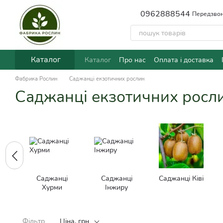
Перейти до основного контенту
0962888544
Передзвон
Каталог
Каталог
Про нас
Оплата і доставка
Фабрика Рослин
Саджанці екзотичних рослин
Саджанці екзотичних росл
Саджанці
Саджанці
Саджанці Ківі
Хурми
Інжиру
Фільтр
Ціна, грн