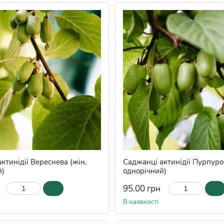
ктинідії Вереснева (жін,
Саджанці актинідії Пурпуров
й)
однорічний)
95.00 грн
В наявності