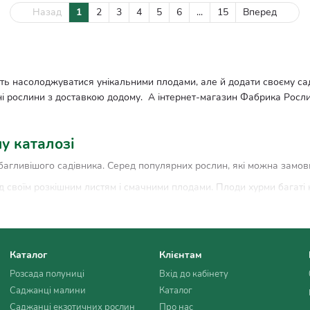
Назад
1
2
3
4
5
6
...
15
Вперед
ть насолоджуватися унікальними плодами, але й додати своєму сад
ні рослини з доставкою додому. А інтернет-магазин Фабрика Росл
у каталозі
агливішого садівника. Серед популярних рослин, які можна замови
 своїм розкішним листям і смачними плодами. Плоди хурми багаті н
 які можна вживати свіжими або сушеними. Це дерево легко впізн
Каталог
Клієнтам
кушем та кисло-солодким смаком. Ця рослина стане родзинкою вашо
Розсада полуниці
Вхід до кабінету
лодами, які містять багато дрібних насінин, оточених соковитою, 
Саджанці малини
Каталог
Саджанці екзотичних рослин
Про нас