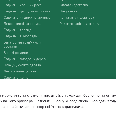
авіть у теплицях. Його великі, довгі листя створюють відчуття тро
Саджанці хвойних рослин
Оплата і доставка
Саджанці цитрусових рослин
Пакування
Саджанці ягідних чагарників
Контактна інформація
Декоративні чагарники
Рекомендації по догляду
рослин
Саджанці троянд
з правильним підходом їх легко зможе виростити навіть початківец
Саджанці винограду
 вітру ділянки з добре дренованим ґрунтом. Важливо забезпечити д
Багаторічні трав'янисті
рослини
В'юнкі рослини
Саджанці плодових дерев
Плакучі, кулясті дерева
заповніть яму ґрунтом і злегка втрамбуйте.
Декоративні дерева
Саджанці квітів
Добрива, агротовари
ладається з таких процедур:
Насіння
ня, є обов'язковим.
 маркетингу та статистичних цілей, а також для безпечної та опти
Все для мульчування
вному росту і розвитку.
х вашого браузера. Натисніть кнопку «Погодитися», щоб дати згод
жна ознайомитися на сторінці
Угода користувача
.
шення.