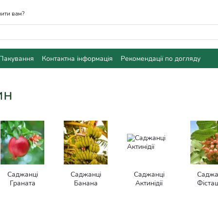
ити вам?
Пакування
Контактна інформація
Рекомендації по догляду
ин
Саджанці
Саджанці
Саджанці
Саджа
Граната
Банана
Актинідії
Фіста