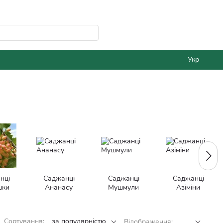
Укр
нці
Саджанці
Саджанці
Саджанці
шки
Ананасу
Мушмули
Азіміни
Сортування:
за популярністю
Відображення: