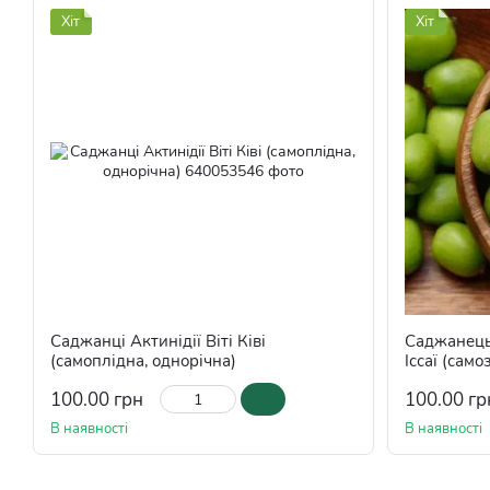
Хіт
Хіт
Саджанці Актинідії Віті Ківі
Саджанець 
(самоплідна, однорічна)
Іссаї (сам
100.00 грн
100.00 гр
В наявності
В наявності