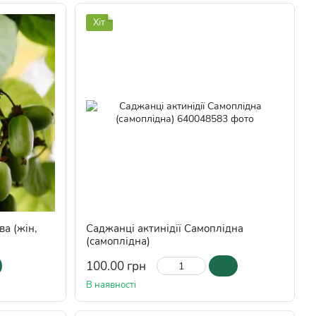
Хіт
а (жін,
Саджанці актинідії Самоплідна
(самоплідна)
100.00 грн
В наявності