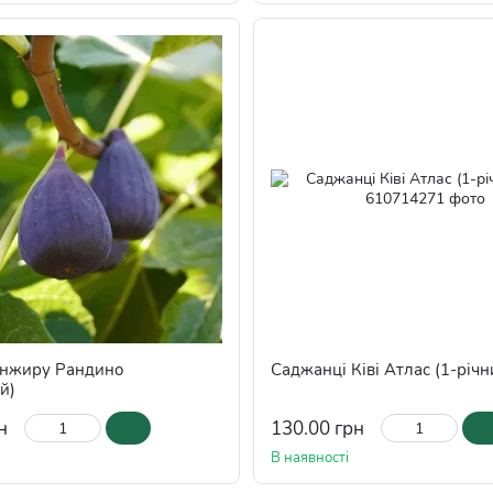
інжиру Рандино
Саджанці Ківі Атлас (1-річн
й)
н
130.00 грн
В наявності