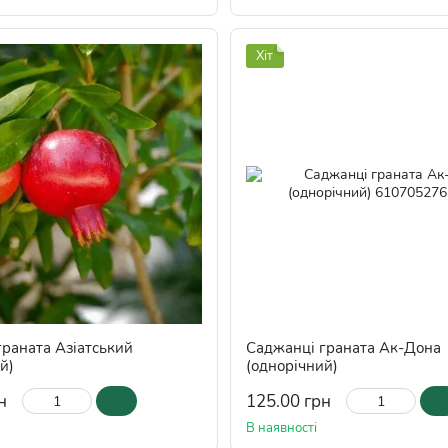
Хіт
граната Азіатський
Саджанці граната Ак-Дона
й)
(однорічний)
н
125.00 грн
В наявності