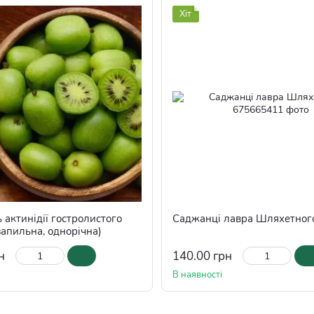
Хіт
актинідії гостролистого
Саджанці лавра Шляхетног
озапильна, однорічна)
н
140.00 грн
В наявності