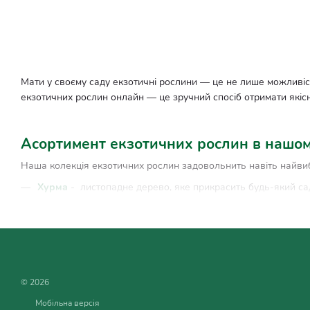
Мати у своєму саду екзотичні рослини — це не лише можливіс
екзотичних рослин онлайн — це зручний спосіб отримати якіс
Асортимент екзотичних рослин в нашом
Наша колекція екзотичних рослин задовольнить навіть найвиб
Хурма
- листопадне дерево, яке прикрасить будь-який сад
легкою терпкістю.
Інжир
- відомий своїми солодкими і соковитими плодами,
плодів.
Ківі
- ліана, яка приносить плоди з яскраво-зеленим м’я
Гранат
- розлогий кущ з яскравими червоними квітами і п
© 2026
середземноморського шарму.
Мобільна версія