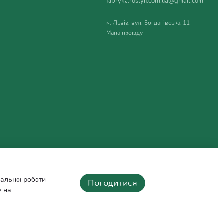
fabryka.roslyn.com.ua@gmail.com
піків у вашому саду, а плоди відомі своєю поживністю і
м. Львів, вул. Богданівська, 11
Мапа проїзду
ь у садовій справі.
остатнє освітлення, оскільки багато видів потребують прямих
мальної роботи
Погодитися
у на