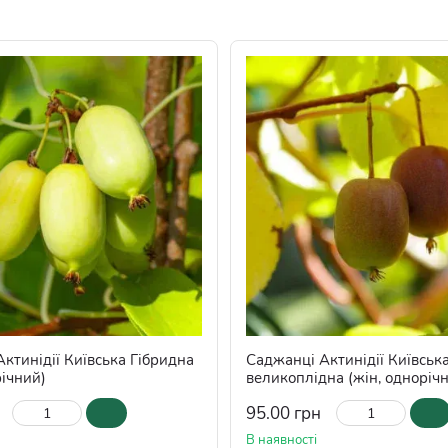
ктинідії Київська Гібридна
Саджанці Актинідії Київськ
річний)
великоплідна (жін, одноріч
95.00 грн
В наявності