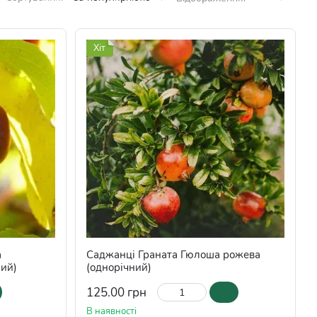
Хіт
а
Саджанці Граната Гюлоша рожева
ний)
(однорічний)
125.00 грн
В наявності