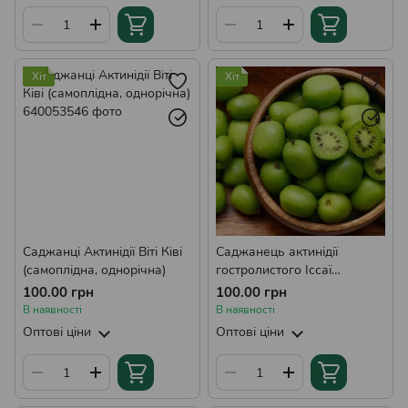
Хіт
Хіт
Саджанці Актинідії Віті Ківі
Саджанець актинідії
(самоплідна, однорічна)
гостролистого Іссаї
(самозапильна, однорічна)
100.00 грн
100.00 грн
В наявності
В наявності
Оптові ціни
Оптові ціни