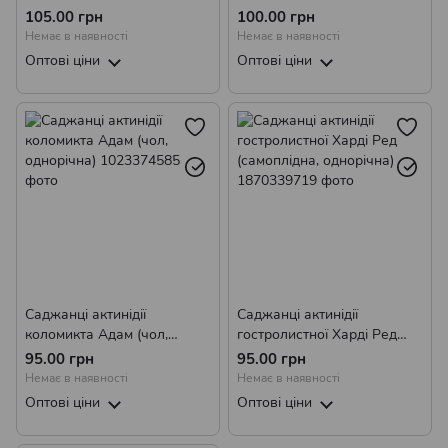
105.00 грн
100.00 грн
Немає в наявності
Немає в наявності
Оптові ціни
Оптові ціни
Саджанці актинідії
Саджанці актинідії
коломикта Адам (чол,
гостролистної Харді Ред
однорічна)
(самоплідна, однорічна)
95.00 грн
95.00 грн
Немає в наявності
Немає в наявності
Оптові ціни
Оптові ціни