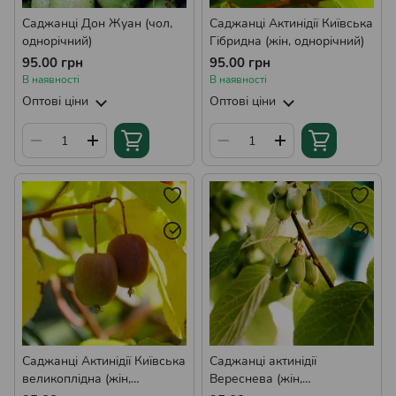
Саджанці Дон Жуан (чол,
Саджанці Актинідії Київська
однорічний)
Гібридна (жін, однорічний)
95.00 грн
95.00 грн
В наявності
В наявності
Оптові ціни
Оптові ціни
Саджанці Актинідії Київська
Саджанці актинідії
великоплідна (жін,
Вереснева (жін,