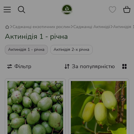
Саджанці екзотичних рослин
Саджанці Актинідії
Актинідія 
Актинідія 1 - річна
Актинідія 1 - річна
Актінідія 2-х річна
Фільтр
За популярністю