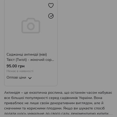
Саджанці актинідії (ківі)
Твіст (Twist) - жіночий сорт,
урожайна, солодка Р9
95.00 грн
Немає в наявності
Оптові ціни
Актинідія – це екзотична рослина, що останнім часом набуває
все більшої популярності серед садівників України. Вона
приваблює не лише своїм декоративним виглядом, але й
смачними та корисними плодами. Якщо ви шукаєте спосіб
додати щось унікальне до свого саду, рекомендуємо купити