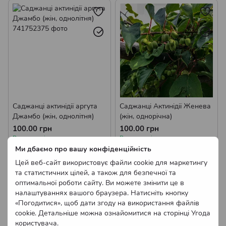
Саджанці актинідії аргута
Саджанці Актинідії Женева
Джамбо (жін, однолітня)
(жін, однорічна)
100.00 грн
100.00 грн
В наявності
В наявності
Ми дбаємо про вашу конфіденційність
Оптові ціни
Оптові ціни
Цей веб-сайт використовує файли cookie для маркетингу
та статистичних цілей, а також для безпечної та
оптимальної роботи сайту. Ви можете змінити це в
налаштуваннях вашого браузера. Натисніть кнопку
«Погодитися», щоб дати згоду на використання файлів
cookie. Детальніше можна ознайомитися на сторінці
Угода
користувача
.