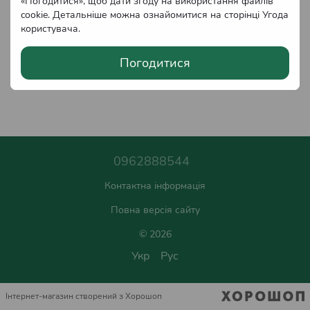
«Погодитися», щоб дати згоду на використання файлів
cookie. Детальніше можна ознайомитися на сторінці
Угода
користувача
.
Погодитися
0962888544
Контактна інформація
Повна версія сайту
© 2026
Укр
Рус
Інтернет-магазин створений з Хорошоп