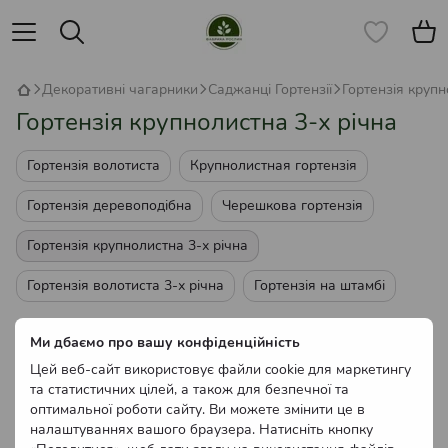
Декоративні чагарники
Саджанці Гортензії
Гортензія крупн
Гортензія крупнолистна 3-х річна
Гортензія волотиста
Крупнолистная гортензія
Гортензія деревоподібна
Черешкова гортензія
Гортензія крупнолистна 3-х річна
Гортензія волотиста 3-х річна
Гортензія на штамбі
Немає товарів
Ми дбаємо про вашу конфіденційність
Цей веб-сайт використовує файли cookie для маркетингу
та статистичних цілей, а також для безпечної та
оптимальної роботи сайту. Ви можете змінити це в
налаштуваннях вашого браузера. Натисніть кнопку