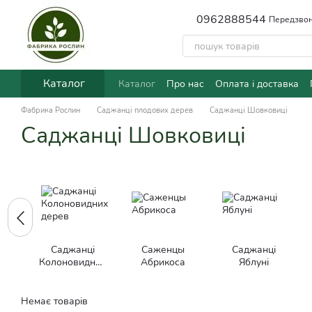
Перейти до основного контенту
0962888544
Передзвон
Каталог
Каталог
Про нас
Оплата і доставка
Фабрика Рослин
Саджанці плодових дерев
Саджанці Шовковиці
Саджанці Шовковиці
Саджанці
Саженцы
Саджанці
Колоновидних
Абрикоса
Яблуні
дерев
Немає товарів