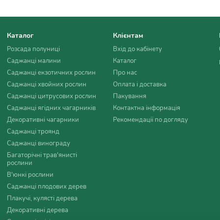
Каталог
Клієнтам
Розсада полуниці
Вхід до кабінету
Саджанці малини
Каталог
Саджанці екзотичних рослин
Про нас
Саджанці хвойних рослин
Оплата і доставка
Саджанці цитрусових рослин
Пакування
Саджанці ягідних чагарників
Контактна інформація
Декоративні чагарники
Рекомендації по догляду
Саджанці троянд
Саджанці винограду
Багаторічні трав'янисті
рослини
В'юнкі рослини
Саджанці плодових дерев
Плакучі, кулясті дерева
Декоративні дерева