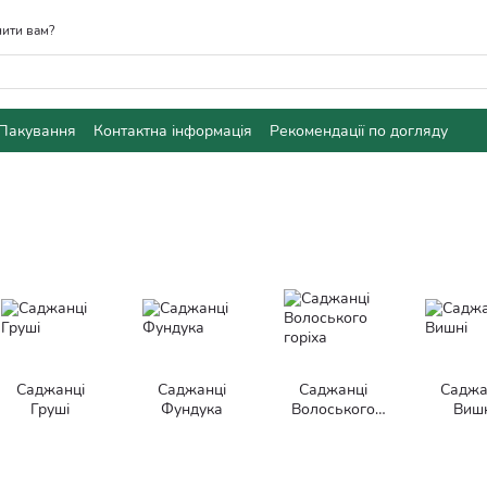
ити вам?
Пакування
Контактна інформація
Рекомендації по догляду
Саджанці
Саджанці
Саджанці
Саджа
Груші
Фундука
Волоського
Вишн
горіха