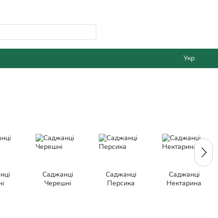
Укр
нці
Саджанці
Саджанці
Саджанці
і
Черешні
Персика
Нектарина