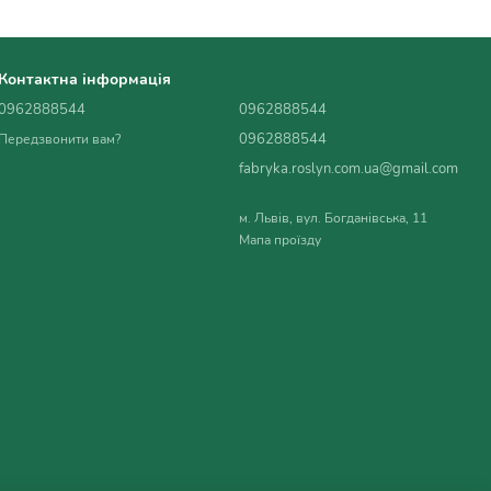
Контактна інформація
0962888544
0962888544
0962888544
Передзвонити вам?
fabryka.roslyn.com.ua@gmail.com
м. Львів, вул. Богданівська, 11
Мапа проїзду