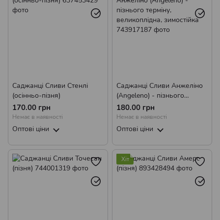
Саджанці Сливи Стенлі
Саджанці Сливи Анжеліно
(осінньо-пізня)
(Angeleno) - пізнього
терміну, великоплідна,
170.00 грн
180.00 грн
зимостійка
Немає в наявності
Немає в наявності
Оптові ціни
Оптові ціни
Хіт