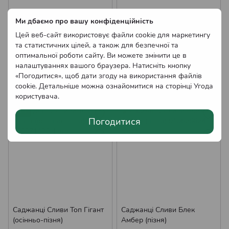
Ми дбаємо про вашу конфіденційність
Цей веб-сайт використовує файли cookie для маркетингу
Саджанці Сливи Точесан
Саджанці Сливи Амерс
та статистичних цілей, а також для безпечної та
(пізня)
(пізня)
оптимальної роботи сайту. Ви можете змінити це в
180.00 грн
170.00 грн
налаштуваннях вашого браузера. Натисніть кнопку
Немає в наявності
Немає в наявності
«Погодитися», щоб дати згоду на використання файлів
Оптові ціни
Оптові ціни
cookie. Детальніше можна ознайомитися на сторінці
Угода
користувача
.
Хіт
Погодитися
Саджанці Сливи Топ Гігант
Саджанці Сливи Блек
(осінньо-пізня)
Амбер (пізня)