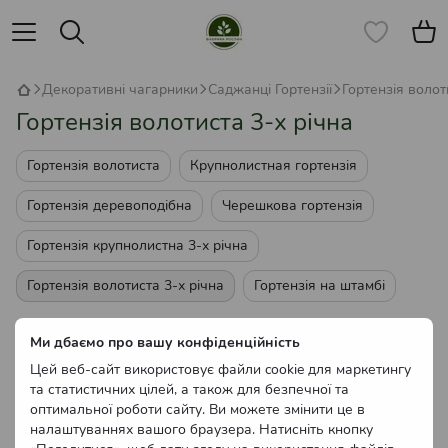
Декоративні чагарники
Саджанці Гортензії
Гортензія волот
Гортензія волотиста 3-х річна
Гортензія волотиста
Крупнолистная гортензія
Гортензія деревоподібна
Черешкова гортензія
Гортензія крупнолистна 3-х річна
Гортензія волотиста 3-х річна
Гортензія на штамбі
Немає товарів
Ми дбаємо про вашу конфіденційність
Цей веб-сайт використовує файли cookie для маркетингу
та статистичних цілей, а також для безпечної та
оптимальної роботи сайту. Ви можете змінити це в
налаштуваннях вашого браузера. Натисніть кнопку