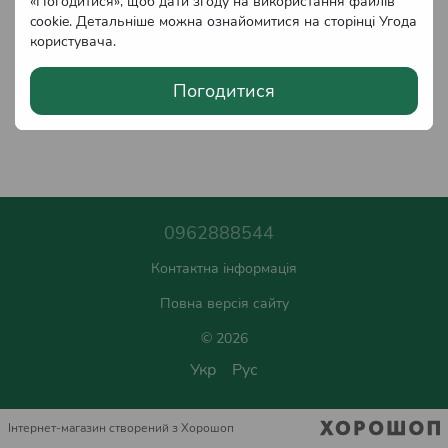
«Погодитися», щоб дати згоду на використання файлів
cookie. Детальніше можна ознайомитися на сторінці
Угода
користувача
.
Погодитися
0962888544
Контактна інформація
Повна версія сайту
© 2026
Укр
Рус
Інтернет-магазин створений з Хорошоп