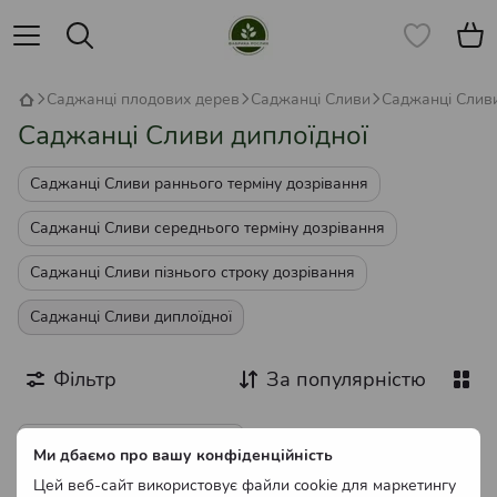
Саджанці плодових дерев
Саджанці Сливи
Саджанці Сливи
Саджанці Сливи диплоїдної
Саджанці Сливи раннього терміну дозрівання
Саджанці Сливи середнього терміну дозрівання
Саджанці Сливи пізнього строку дозрівання
Саджанці Сливи диплоїдної
Фільтр
За популярністю
Ми дбаємо про вашу конфіденційність
Цей веб-сайт використовує файли cookie для маркетингу