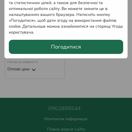
та статистичних цілей, а також для безпечної та
оптимальної роботи сайту. Ви можете змінити це в
налаштуваннях вашого браузера. Натисніть кнопку
«Погодитися», щоб дати згоду на використання файлів
cookie. Детальніше можна ознайомитися на сторінці
Угода
користувача
.
Саджанці Сливи Анжеліно
Погодитися
(пізня)
185.00 грн
Немає в наявності
Оптові ціни
0962888544
Контактна інформація
Повна версія сайту