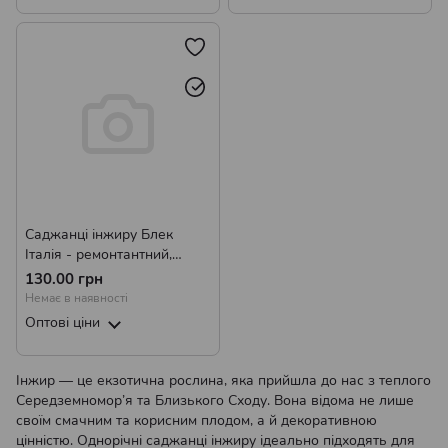
Саджанці інжиру Блек
Італія - ремонтантний,
самоплідний, солодкий
130.00 грн
Немає в наявності
Оптові ціни
Інжир — це екзотична рослина, яка прийшла до нас з теплого
Середземномор’я та Близького Сходу. Вона відома не лише
своїм смачним та корисним плодом, а й декоративною
цінністю. Однорічні саджанці інжиру ідеально підходять для