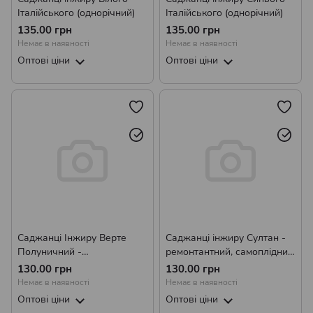
Італійського (однорічний)
Італійського (однорічний)
135.00 грн
135.00 грн
Немає в наявності
Немає в наявності
Оптові ціни
Оптові ціни
Саджанці Інжиру Верте
Саджанці інжиру Султан -
Полуничний -
ремонтантний, самоплідний,
ремонтантний, самоплідний,
солодкий
130.00 грн
130.00 грн
солодкий
Немає в наявності
Немає в наявності
Оптові ціни
Оптові ціни