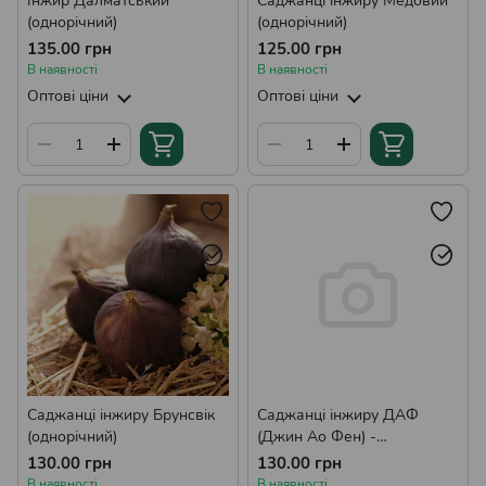
Інжир Далматський
Саджанці інжиру Медовий
(однорічний)
(однорічний)
135.00 грн
125.00 грн
В наявності
В наявності
Оптові ціни
Оптові ціни
Саджанці інжиру Брунсвік
Саджанці інжиру ДАФ
(однорічний)
(Джин Ао Фен) -
ремонтантний, самоплідний,
130.00 грн
130.00 грн
урожайний
В наявності
В наявності