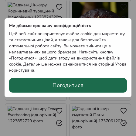
Ми дбаємо про вашу конфіденційність
Цей веб-сайт використовує файли cookie для маркетингу
та статистичних цілей, а також для безпечної та
оптимальної роботи сайту. Ви можете змінити це в
налаштуваннях вашого браузера. Натисніть кнопку
«Погодитися», щоб дати згоду на використання файлів
Саджанці Інжиру
Саджанці інжиру Руж де
cookie. Детальніше можна ознайомитися на сторінці
Угода
Коричневий турецький
Бордо (однорічний)
користувача
.
(однорічний)
130.00 грн
130.00 грн
Немає в наявності
Немає в наявності
Погодитися
Оптові ціни
Оптові ціни