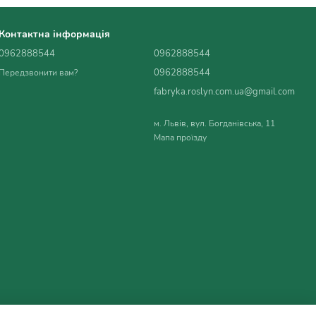
Контактна інформація
0962888544
0962888544
0962888544
Передзвонити вам?
fabryka.roslyn.com.ua@gmail.com
м. Львів, вул. Богданівська, 11
Мапа проїзду