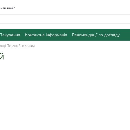
ити вам?
Пакування
Контактна інформація
Рекомендації по догляду
нці Пекана 3-х річний
й