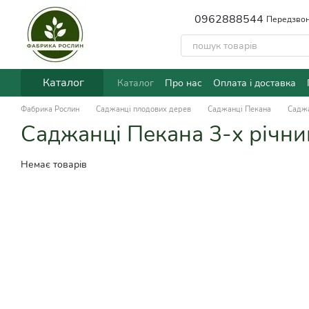
Перейти до основного контенту
0962888544
Передзвон
Каталог
Каталог
Про нас
Оплата і доставка
Фабрика Рослин
Саджанці плодових дерев
Саджанці Пекана
Саджа
Саджанці Пекана 3-х річни
Немає товарів