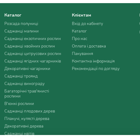
Каталог
Клієнтам
Розсада полуниці
Вхід до кабінету
Саджанці малини
Каталог
Саджанці екзотичних рослин
Про нас
Саджанці хвойних рослин
Оплата і доставка
Саджанці цитрусових рослин
Пакування
Саджанці ягідних чагарників
Контактна інформація
Декоративні чагарники
Рекомендації по догляду
Саджанці троянд
Саджанці винограду
Багаторічні трав'янисті
рослини
В'юнкі рослини
Саджанці плодових дерев
Плакучі, кулясті дерева
Декоративні дерева
Саджанці квітів