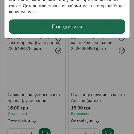
cookie. Детальніше можна ознайомитися на сторінці
Угода
Оптові ціни
Оптові ціни
користувача
.
Погодитися
Саджанці полуниці в касеті
Саджанці полуниці в касеті
Брілла (дуже рання)
Алегро (рання)
16.00 грн
15.00 грн
В наявності
В наявності
Оптові ціни
Оптові ціни