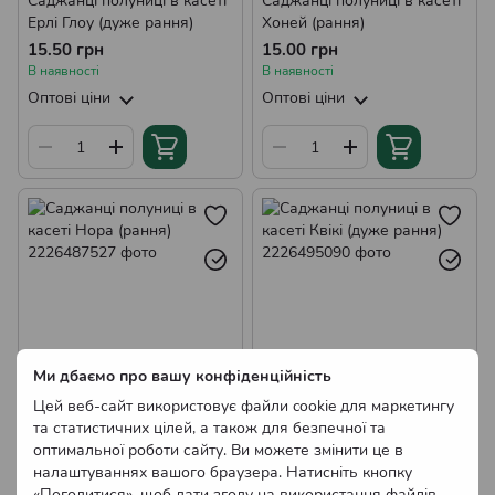
Саджанці полуниці в касеті
Саджанці полуниці в касеті
Ерлі Глоу (дуже рання)
Хоней (рання)
15.50 грн
15.00 грн
В наявності
В наявності
Оптові ціни
Оптові ціни
Ми дбаємо про вашу конфіденційність
Цей веб-сайт використовує файли cookie для маркетингу
Саджанці полуниці в касеті
Саджанці полуниці в касеті
та статистичних цілей, а також для безпечної та
Нора (рання)
Квікі (дуже рання)
оптимальної роботи сайту. Ви можете змінити це в
15.00 грн
15.00 грн
налаштуваннях вашого браузера. Натисніть кнопку
«Погодитися», щоб дати згоду на використання файлів
В наявності
В наявності