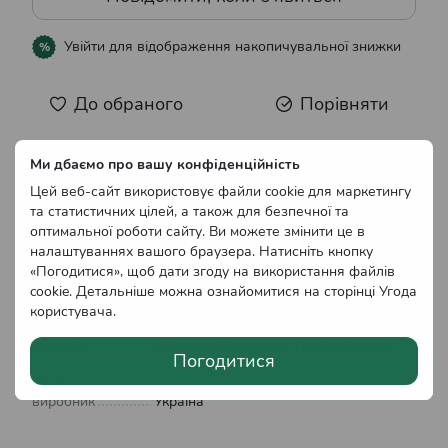
Увійти
для відображення накопичувальної знижки
%
До обраного
Порівняти
Ми дбаємо про вашу конфіденційність
Характеристики
Цей веб-сайт використовує файли cookie для маркетингу
та статистичних цілей, а також для безпечної та
Характер дії
оптимальної роботи сайту. Ви можете змінити це в
пестициду
Суцільного
налаштуваннях вашого браузера. Натисніть кнопку
«Погодитися», щоб дати згоду на використання файлів
Хімічний
cookie. Детальніше можна ознайомитися на сторінці
Угода
склад
Неорганічні
користувача
.
Захворювання
Чорна плямистість, Альтернаріоз,
рослини
Мілдью, Фітофтороз, Пероноспороз
Погодитися
Країна
виробник
Україна