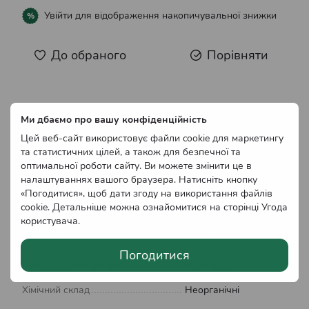
Увійти
для відображення накопичувальної знижки
%
До обраного
Порівняти
Характеристики
Ми дбаємо про вашу конфіденційність
Шкідливий об'єкт
Слизняк, Равлик
Цей веб-сайт використовує файли cookie для маркетингу
та статистичних цілей, а також для безпечної та
Країна виробник
Україна
оптимальної роботи сайту. Ви можете змінити це в
налаштуваннях вашого браузера. Натисніть кнопку
Вага
0.03 кг
«Погодитися», щоб дати згоду на використання файлів
cookie. Детальніше можна ознайомитися на сторінці
Угода
Оброблювані культури
Виноград
користувача
.
Характер дії пестициду
Вибіркового
Погодитися
Препаративна форма
Порошок
Хімічний склад
Неорганічні