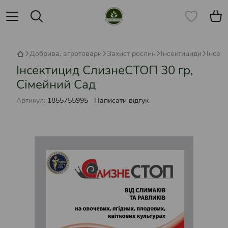
Добрива, агротовари
Захист рослин
Інсектициди
Інсек
Інсектицид СлизнеСТОП 30 гр,
Сімейний Сад
Артикул:
1855755995
Написати відгук