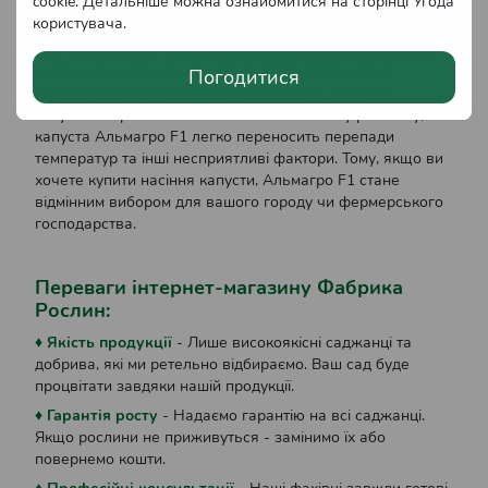
cookie. Детальніше можна ознайомитися на сторінці
Угода
задовольняють вимоги найвибагливіших споживачів.
користувача
.
Цей гібрид також відзначається стійкістю до стресових
умов вирощування, що робить його надзвичайно
Погодитися
адаптивним до різних кліматичних умов. Завдяки
потужній кореневій системі та інтенсивному розвитку,
капуста Альмагро F1 легко переносить перепади
температур та інші несприятливі фактори. Тому, якщо ви
хочете купити насіння капусти, Альмагро F1 стане
відмінним вибором для вашого городу чи фермерського
господарства.
Переваги інтернет-магазину Фабрика
Рослин:
♦ Якість продукції
- Лише високоякісні саджанці та
добрива, які ми ретельно відбираємо. Ваш сад буде
процвітати завдяки нашій продукції.
♦ Гарантія росту
- Надаємо гарантію на всі саджанці.
Якщо рослини не приживуться - замінимо їх або
повернемо кошти.