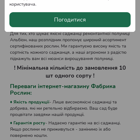
досягнення найкращих результатів рекомендуємо
користувача
.
висаджувати їх на добре освітлених ділянках з родючим
грунтом. Важливо забезпечити регулярний полив і
підживлення, особливо в період цвітіння та
Погодитися
плодоношення.
Для тих, хто шукає якісні саджанці ремонтантної полуниці
Альбіон, наш розплідник пропонує широкий асортимент
сертифікованих рослин. Ми гарантуємо високу якість та
сортність кожного саджанця, а наші агрономи з радістю
підкажуть вам всі нюанси вирощування полуниці.
! Мінімальна кількість до замовлення 10
шт одного сорту !
Переваги інтернет-магазину Фабрика
Рослин:
♦ Якість продукції
- Лише високоякісні саджанці та
добрива, які ми ретельно відбираємо. Ваш сад буде
процвітати завдяки нашій продукції.
♦ Гарантія росту
- Надаємо гарантію на всі саджанці.
Якщо рослини не приживуться - замінимо їх або
повернемо кошти.