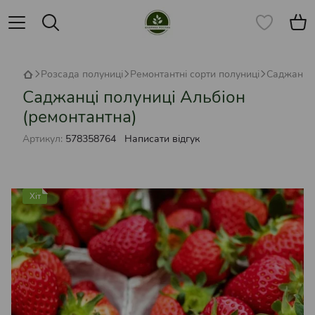
Розсада полуниці
Ремонтантні сорти полуниці
Саджанці 
Саджанці полуниці Альбіон
(ремонтантна)
Артикул:
578358764
Написати відгук
Хіт