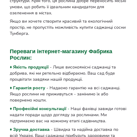
структури. Крім того, ця рослина добре переносить міські
умови, що робить її ідеальним кандидатом для
озеленення в містах.
Якщо ви хочете створити красивий та екологічний
простір, не пропустіть можливість купити саджанці сосни
Тунберга.
Переваги інтернет-магазину Фабрика
Рослин:
- Лише високоякісні саджанці та
♦ Якість продукції
добрива, які ми ретельно відбираємо. Ваш сад буде
процвітати завдяки нашій продукції.
- Надаємо гарантію на всі саджанці.
♦ Гарантія росту
Якщо рослини не приживуться - замінимо їх або
повернемо кошти.
-
Наші фахівці завжди готові
♦ Професійні консультації
надати поради щодо догляду за рослинами. Ми
підтримаємо вас на кожному етапі садівництва.
- Швидка та надійна доставка по
♦ Зручна доставка
всій Україні. Ваші саджанці прибудуть здоровими та