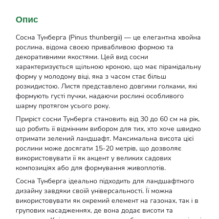
Опис
Сосна Тунберга (Pinus thunbergii) — це елегантна хвойна
рослина, відома своєю привабливою формою та
декоративними якостями. Цей вид сосни
характеризується щільною кроною, що має пірамідальну
форму у молодому віці, яка з часом стає більш
розкидистою. Листя представлено довгими голками, які
формують густі пучки, надаючи рослині особливого
шарму протягом усього року.
Приріст сосни Тунберга становить від 30 до 60 см на рік,
що робить її відмінним вибором для тих, хто хоче швидко
отримати зелений ландшафт. Максимальна висота цієї
рослини може досягати 15-20 метрів, що дозволяє
використовувати її як акцент у великих садових
композиціях або для формування живоплотів.
Сосна Тунберга ідеально підходить для ландшафтного
дизайну завдяки своїй універсальності. Її можна
використовувати як окремий елемент на газонах, так і в
групових насадженнях, де вона додає висоти та