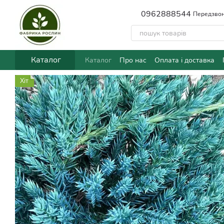
Перейти до основного контенту
0962888544
Передзвон
Каталог
Каталог
Про нас
Оплата і доставка
Хіт