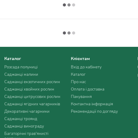
Каталог
Клієнтам
Розсада полуниці
Вхід до кабінету
Саджанці малини
Каталог
Саджанці екзотичних рослин
Про нас
Саджанці хвойних рослин
Оплата і доставка
Саджанці цитрусових рослин
Пакування
Саджанці ягідних чагарників
Контактна інформація
Декоративні чагарники
Рекомендації по догляду
Саджанці троянд
Саджанці винограду
Багаторічні трав'янисті