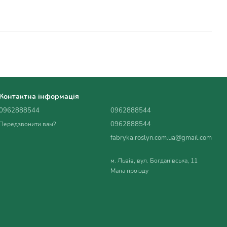
Контактна інформація
0962888544
0962888544
0962888544
Передзвонити вам?
fabryka.roslyn.com.ua@gmail.com
м. Львів, вул. Богданівська, 11
Мапа проїзду