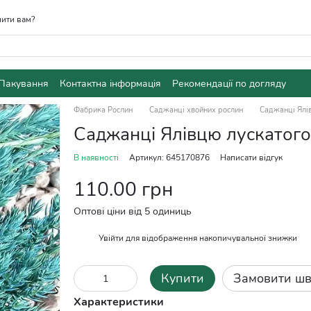
ити вам?
Пакування
Контактна інформація
Рекомендації по догляду
Фабрика Рослин
Саджанці хвойних рослин
Саджанці Ялі
Саджанці Ялівцю лускатого
В наявності
Артикул: 645170876
Написати відгук
110.00 грн
Оптові ціни від 5 одиниць
Увійти
для відображення накопичувальної знижки
%
Купити
Замовити ш
Характеристики