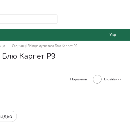
Укр
вцю
Саджанці Ялівцю лускатого Блю Карпет Р9
 Блю Карпет Р9
Порівняти
В бажання
видко