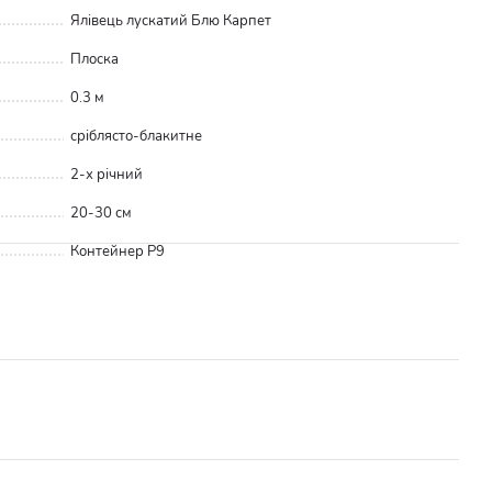
Ялівець лускатий Блю Карпет
Плоска
0.3 м
сріблясто-блакитне
2-х річний
20-30 см
Контейнер Р9