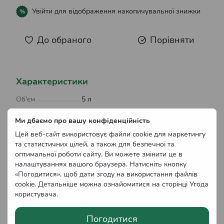
Увійти
для відображення накопичувальної знижки
%
До обраного
Порівняти
Характеристики
Об'єм
5 л
Призначення
Підвищення стресостійкості,
Ми дбаємо про вашу конфіденційність
препарату
Зростання біомаси, Регуляція
Цей веб-сайт використовує файли cookie для маркетингу
фізіологічних процесів
та статистичних цілей, а також для безпечної та
Ефект
оптимальної роботи сайту. Ви можете змінити це в
пестициду
Ні
налаштуваннях вашого браузера. Натисніть кнопку
«Погодитися», щоб дати згоду на використання файлів
Країна
cookie. Детальніше можна ознайомитися на сторінці
Угода
виробник
Іспанія
користувача
.
Ефект добрива
Так
Погодитися